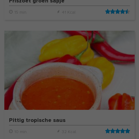
Friszoet groen sapje
15 min.
41 Kcal.
Pittig tropische saus
10 min.
32 Kcal.