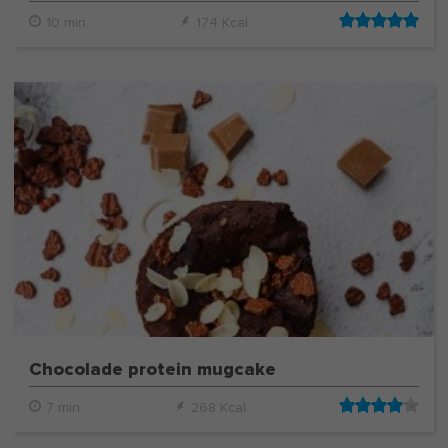
10 min.
174 Kcal.
Chocolade protein mugcake
7 min.
268 Kcal.