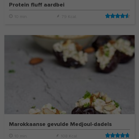
Protein fluff aardbei
10 min.
79 Kcal.
Marokkaanse gevulde Medjoul-dadels
10 min.
108 Kcal.