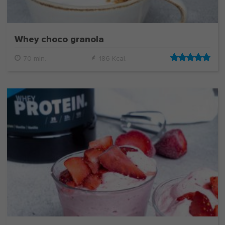
Whey choco granola
70 min.
186 Kcal.