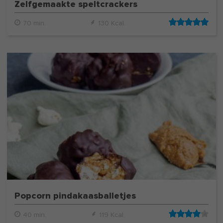
Zelfgemaakte speltcrackers
70 min.
130 Kcal.
Popcorn pindakaasballetjes
40 min.
119 Kcal.