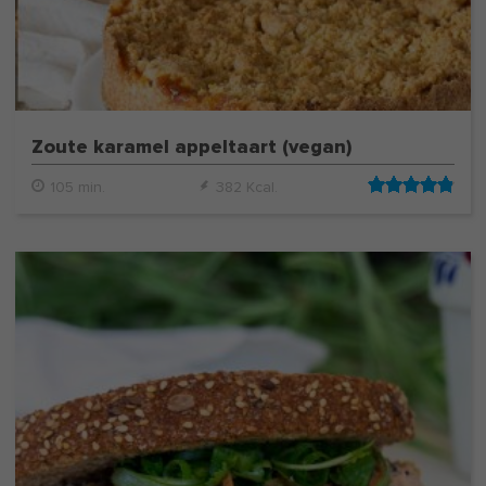
Zoute karamel appeltaart (vegan)
105 min.
382 Kcal.