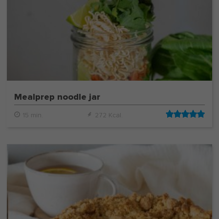
Mealprep noodle jar
15 min.
272 Kcal.