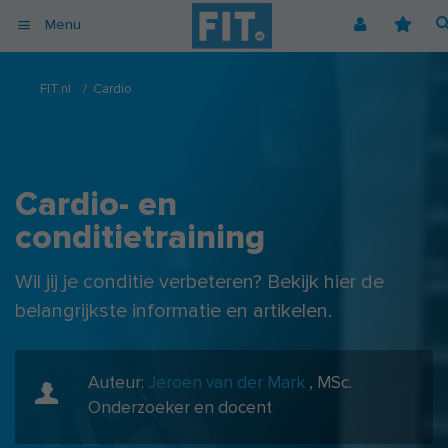
Menu
Afvallen
Fitnessoefeningen [video]
Podcast voor consumenten
Alle gezonde recepten
Over ons
FIT.nl
/
Cardio
Cardio
Voedingsschema
Podcast voor professionals
Vegetarische recepten
Coaching
Herstel
Fitnessschema
Vegan recepten
Vacatures
Krachttraining
Begrippen
Koolhydraatarme recepten
Adverteren
Cardio- en
Mindset
Nieuwsbrief
conditietraining
Professionals
Spiermassa
Wil jij je conditie verbeteren? Bekijk hier de
Voeding
belangrijkste informatie en artikelen.
Voedingssupplementen
Auteur:
Jeroen van der Mark
,
MSc.
Onderzoeker en docent