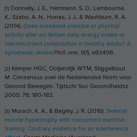
Donnelly, J. E., Herrmann, S. D., Lambourne,
[1]
K., Szabo, A. N., Honas, J. J., & Washburn, R. A.
(2014).
Does increased exercise or physical
activity alter ad-libitum daily energy intake or
macronutrient composition in healthy adults? A
systematic review.
,
(1), e83498.
PloS one
9
Kemper HGC, Ooijendijk WTM, Stiggelbout
[2]
M.
Consensus over de Nederlandse Norm voor
Gezond Bewegen. Tijdschr Soc Gezondheidsz
2000
; 78: 180-183.
Murach, K. A., & Bagley, J. R. (2016).
Skeletal
[3]
muscle hypertrophy with concurrent exercise
training: Contrary evidence for an interference