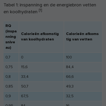
Tabel 1: inspanning en de energiebron vetten
[1]
en koolhydraten
RQ
(inspa
Calorieën afkomstig
Calorieën afkoms
nning
van koolhydraten
tig van vetten
snive
au)
0,7
0
100
0,75
15,6
84,4
0,8
33,4
66,6
0,85
50,7
49,3
0,9
67,5
32,5
0,95
84
16