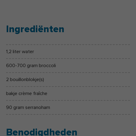
Ingrediënten
1,2 liter water
600-700 gram broccoli
2 bouillonblokje(s)
bakje crème fraîche
90 gram serranoham
Benodigdheden