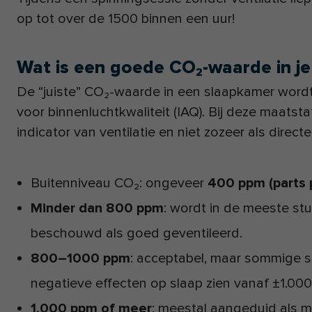
op tot over de 1500 binnen een uur!
Wat is een goede CO₂-waarde in je
De “juiste” CO₂-waarde in een slaapkamer wordt v
voor binnenluchtkwaliteit (IAQ). Bij deze maatst
indicator van ventilatie en niet zozeer als directe
Buitenniveau CO₂: ongeveer
400 ppm (parts p
Minder dan 800 ppm
: wordt in de meeste stud
beschouwd als goed geventileerd.
800–1000 ppm
: acceptabel, maar sommige st
negatieve effecten op slaap zien vanaf ±1.0
1.000 ppm of meer
: meestal aangeduid als m