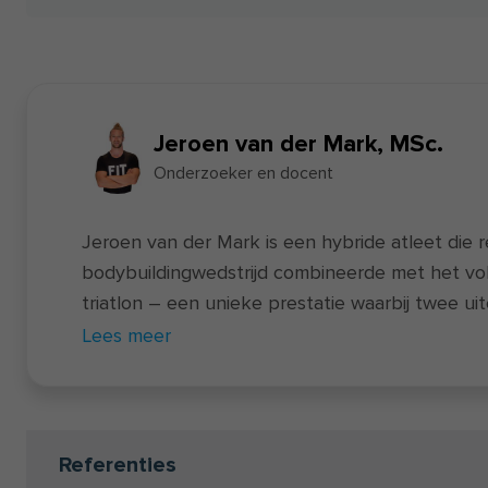
Jeroen van der Mark, MSc.
Onderzoeker en docent
Jeroen van der Mark is een hybride atleet die 
bodybuildingwedstrijd combineerde met het vol
triatlon – een unieke prestatie waarbij twee u
Naast zijn sportieve prestaties is hij docent va
Lees meer
voedingscursus
en actief als onderzoeker bij 
een universitaire opleiding als een coachingsopl
jaren hielp Jeroen via
clinics
,
online coachin
duizenden mensen om het maximale uit hun sport
Referenties
te halen. Zijn passie ligt in het vertalen van w