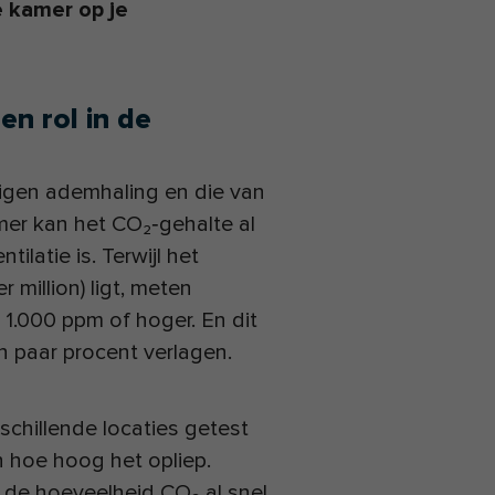
e kamer op je
n rol in de
eigen ademhaling en die van
amer kan het CO₂‑gehalte al
latie is. Terwijl het
million) ligt, meten
1.000 ppm of hoger. En dit
en paar procent verlagen.
schillende locaties getest
 hoe hoog het opliep.
p de hoeveelheid CO₂ al snel