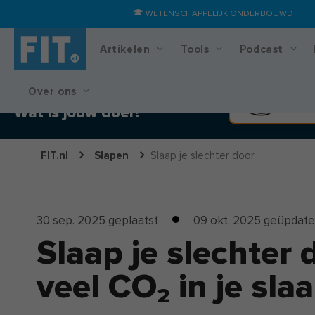
WETENSCHAPPELIJK ONDERBOUWD
Artikelen
Tools
Podcast
Over ons
Training & voedingsplan
Spier
Wat is jouw doel?
Meer kra
FIT.nl
Slapen
Slaap je slechter door...
30 sep. 2025
geplaatst
09 okt. 2025
geüpdate
Slaap je slechter 
veel CO₂ in je sl