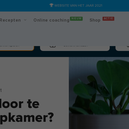
WEBSITE VAN HET JAAR 2021
NIEUW
ACTIE
Recepten
Online coaching
Shop
massa
Afslanken
cht en spieren
Gewicht verliezen
t
door te
aapkamer?