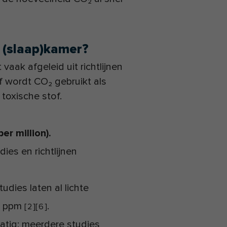
 (slaap)kamer?
aak afgeleid uit richtlijnen
af wordt CO₂ gebruikt als
 toxische stof.
er million).
ies en richtlijnen
udies laten al lichte
00 ppm
.
[
2
]
[
6
]
atig; meerdere studies