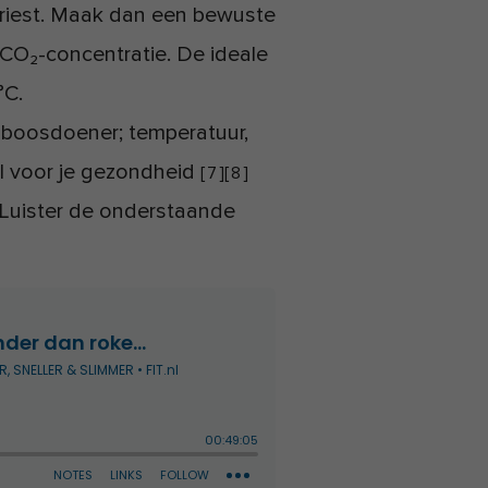
evriest. Maak dan een bewuste
CO₂-concentratie. De ideale
°C.
e boosdoener; temperatuur,
ol voor je gezondheid
[
7
]
[
8
]
. Luister de onderstaande