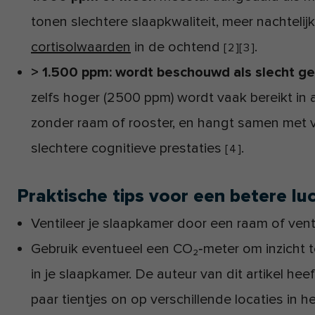
tonen slechtere slaapkwaliteit, meer nachtel
cortisolwaarden
in de ochtend
.
[
2
]
[
3
]
> 1.500 ppm: wordt beschouwd als slecht ge
zelfs hoger (2500 ppm) wordt vaak bereikt in
zonder raam of rooster, en hangt samen met 
slechtere cognitieve prestaties
.
[
4
]
Praktische tips voor een betere luc
Ventileer je slaapkamer door een raam of venti
Gebruik eventueel een CO₂‑meter om inzicht te 
in je slaapkamer. De auteur van dit artikel he
paar tientjes on op verschillende locaties in 