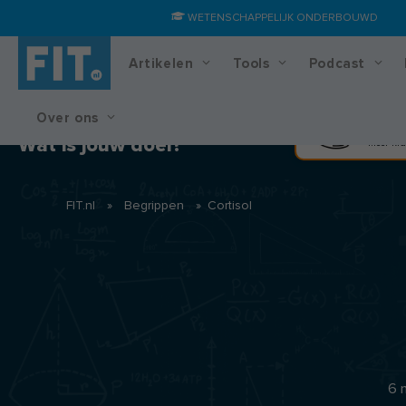
WETENSCHAPPELIJK ONDERBOUWD
Artikelen
Tools
Podcast
Over ons
Training & voedingsplan
Spier
Wat is jouw doel?
Meer kra
FIT.nl
»
Begrippen
»
Cortisol
6 