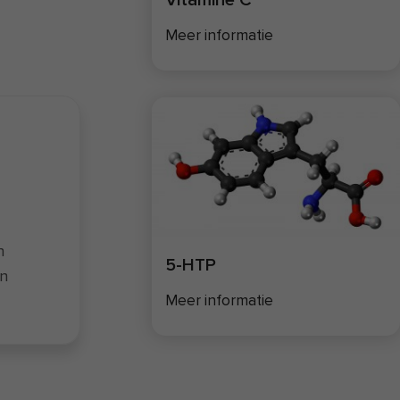
Meer informatie
n
5-HTP
en
 de
Meer informatie
ij