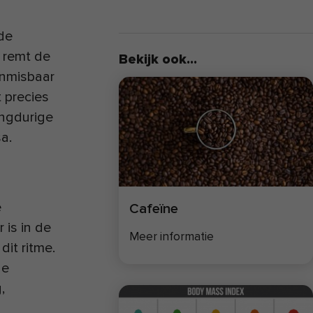
de
 remt de
Bekijk ook...
onmisbaar
 precies
angdurige
a.
e
Cafeïne
 is in de
Meer informatie
dit ritme.
de
,