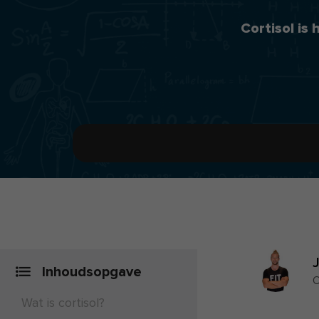
Cortisol is
Inhoudsopgave
O
Wat is cortisol?