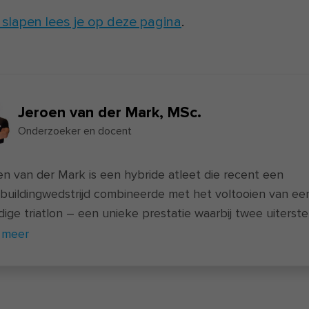
slapen lees je op deze pagina
.
Jeroen van der Mark,
MSc.
Onderzoeker en docent
en van der Mark is een hybride atleet die recent een
buildingwedstrijd combineerde met het voltooien van ee
dige triatlon – een unieke prestatie waarbij twee uiterst
komen. Naast zijn sportieve prestaties is hij docent van
 meer
uwe
voedingscursus
en actief als onderzoeker bij FIT.nl. H
e zowel een universitaire opleiding als een
ingsopleiding af. In de afgelopen jaren hielp Jeroen via