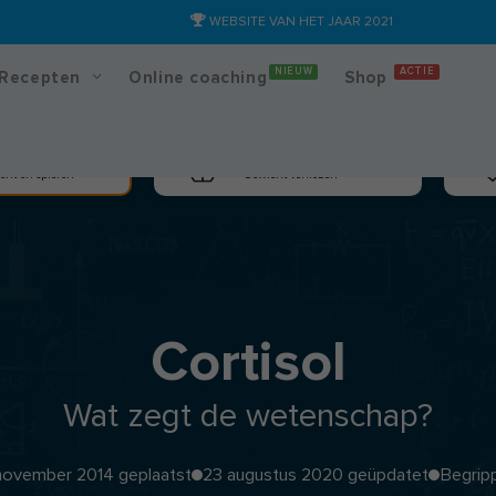
WEBSITE VAN HET JAAR 2021
NIEUW
ACTIE
Recepten
Online coaching
Shop
massa
Afslanken
cht en spieren
Gewicht verliezen
Cortisol
Wat zegt de wetenschap?
november 2014 geplaatst
23 augustus 2020 geüpdatet
Begrip