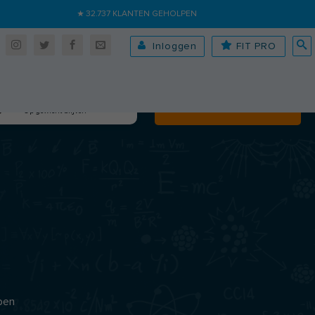
★ 32.737 KLANTEN GEHOLPEN
Inloggen
FIT PRO
Algehele fitheid
Volgende
Op gewicht blijven
pen