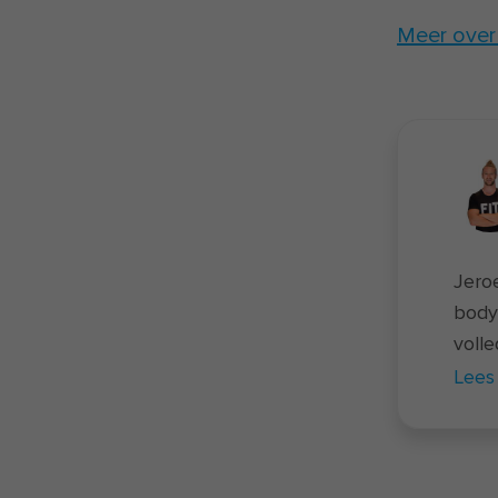
Meer over 
Jero
body
volle
samen
Lees
nie
rondd
coach