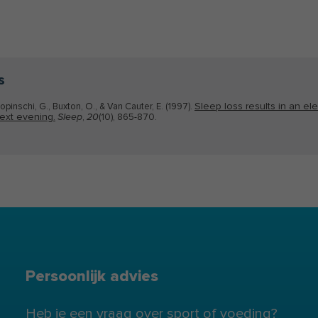
s
Sleep loss results in an ele
Copinschi, G., Buxton, O., & Van Cauter, E. (1997).
next evening.
,
(10), 865-870.
Sleep
20
Persoonlijk advies
Heb je een vraag over sport of voeding?