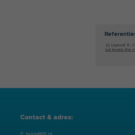
Referentie
Leproult, R., 
[1]
sol levels the 
Contact & adres:
E: team@fit.nl