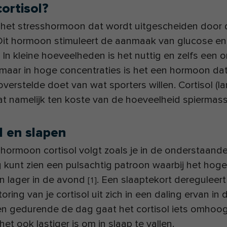
cortisol?
is het stresshormoon dat wordt uitgescheiden door 
. Dit hormoon stimuleert de aanmaak van glucose en
. In kleine hoeveelheden is het nuttig en zelfs een 
maar in hoge concentraties is het een hormoon dat
verstelde doet van wat sporters willen. Cortisol (l
at namelijk ten koste van de hoeveelheid spiermass
l en slapen
hormoon cortisol volgt zoals je in de onderstaand
 kunt zien een pulsachtig patroon waarbij het hoger
n lager in de avond
. Een slaaptekort dereguleert 
[
1
]
oring van je cortisol uit zich in een daling ervan in 
en gedurende de dag gaat het cortisol iets omhoog
et ook lastiger is om in slaap te vallen.