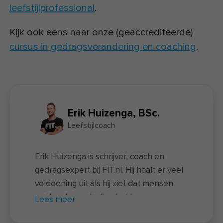
leefstijlprofessional
.
Kijk ook eens naar onze (geaccrediteerde)
cursus in gedragsverandering en coaching
.
Erik Huizenga, BSc.
Leefstijlcoach
Erik Huizenga is schrijver, coach en
gedragsexpert bij FIT.nl. Hij haalt er veel
voldoening uit als hij ziet dat mensen
echt wat aan zijn tips hebben en
Lees meer
vaardigheden opdoen waarmee ze