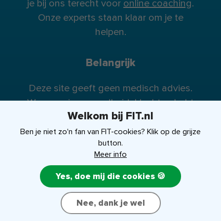
je bij ons terecht voor
online coaching
.
Onze experts staan klaar om je te
helpen.
Belangrijk
Deze site geeft geen medisch advies.
Wanneer je gezondheidsklachten hebt
Welkom bij FIT.nl
raden wij je te allen tijde aan contact op
te nemen met je huisarts (of eventueel
Ben je niet zo'n fan van FIT-cookies? Klik op de grijze
button.
specialist).
Meer info
Yes, doe mij die cookies 🍪
FIT-shop
Over ons
Contact
Nee, dank je wel