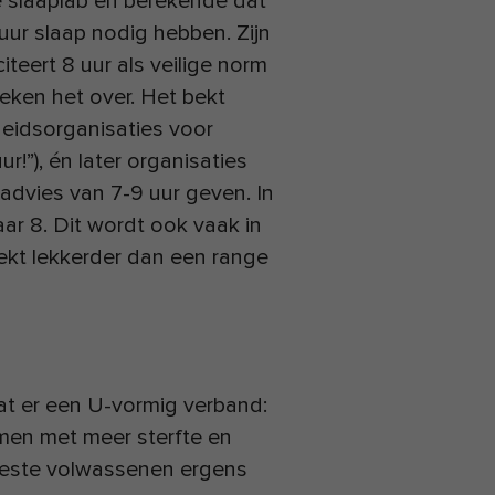
 slaap­lab en berekende dat
uur slaap nodig hebben. Zijn
teert 8 uur als veilige norm
eken het over. Het bekt
eidsorganisaties voor
r!”), én later organisaties
advies van 7-9 uur geven. In
ar 8. Dit wordt ook vaak in
bekt lekkerder dan een range
at er een U-vormig verband:
amen met meer sterfte en
meeste volwassenen ergens