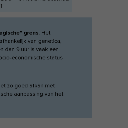
]
agische” grens
. Het
afhankelijk van genetica,
pen dan 9 uur is vaak een
socio-economische status
 net zo goed afkan met
ische aanpassing van het