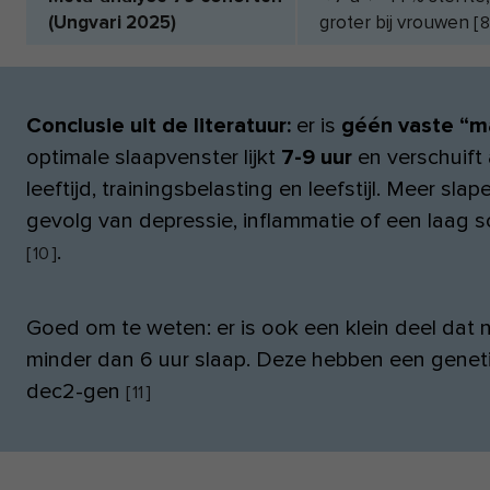
(Ungvari 2025)
groter bij vrouwen
[
8
Conclusie uit de literatuur:
er is
géén vaste “m
optimale slaapvenster lijkt
7-9 uur
en verschuift 
leeftijd, trainingsbelasting en leefstijl. Meer sla
gevolg van depressie, inflammatie of een laag 
.
[
10
]
Goed om te weten: er is ook een klein deel dat
minder dan 6 uur slaap. Deze hebben een genet
dec2-gen
[
11
]