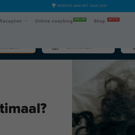
WEBSITE VAN HET JAAR 2021
NIEUW
ACTIE
Recepten
Online coaching
Shop
massa
Afslanken
cht en spieren
Gewicht verliezen
ptimaal?