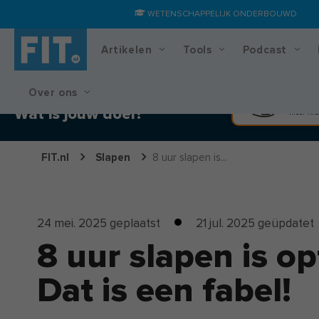
WETENSCHAPPELIJK ONDERBOUWD
Artikelen
Tools
Podcast
Over ons
Training & voedingsplan
Spier
Wat is jouw doel?
Meer kra
FIT.nl
Slapen
8 uur slapen is...
24 mei. 2025
geplaatst
21 jul. 2025
geüpdatet
8 uur slapen is o
Dat is een fabel!