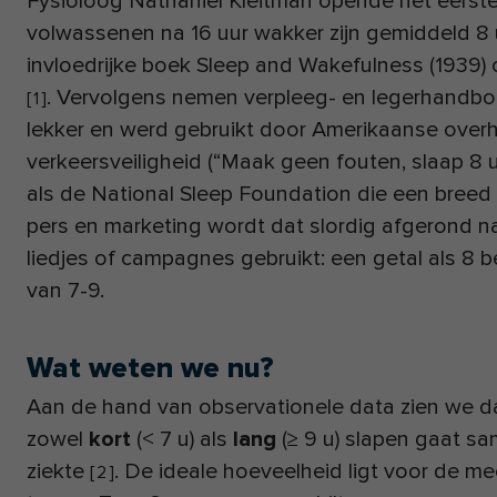
Fysioloog Nathaniel Kleitman opende het eerste
volwassenen na 16 uur wakker zijn gemiddeld 8 
invloedrijke boek Sleep and Wakefulness (1939) ci
. Vervolgens nemen verpleeg- en leger­handbo
[
1
]
lekker en werd gebruikt door Amerikaanse overh
verkeersveiligheid (“Maak geen fouten, slaap 8 uu
als de National Sleep Foundation die een breed 
pers en marketing wordt dat slordig afgerond na
liedjes of campagnes gebruikt: een getal als 8 
van 7-9.
Wat weten we nu?
Aan de hand van observationele data zien we d
zowel
kort
(< 7 u) als
lang
(≥ 9 u) slapen gaat s
ziekte
. De ideale hoeveelheid ligt voor de 
[
2
]