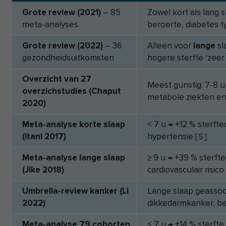
Grote review (2021)
– 85
Zowel kort als lang s
meta-analyses
beroerte, diabetes t
Grote review (2022)
– 36
Alleen voor
lange
sl
gezondheids­uitkomsten
hogere sterfte ‘zeer
Overzicht van 27
Meest gunstig: 7-8 u
overzichstudies (Chaput
metabole ziekten e
2020)
Meta-analyse korte slaap
< 7 u → +12 % sterfte
(Itani 2017)
hypertensie
[
5
]
Meta-analyse lange slaap
≥ 9 u → +39 % sterft
(Jike 2018)
cardiovasculair risico
Umbrella-review kanker (Li
Lange slaap geassoc
2022)
dikkedarmkanker; bew
Meta-analyse 79 cohorten
< 7 u → +14 % sterfte,