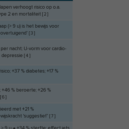
lapen verhoogt risico op o.a.
ype 2 en mortaliteit
[
2
]
aap (> 9 u) is het bewijs voor
 overtuigend’
[
3
]
 per nacht; U-vorm voor cardio­
n depressie
[
4
]
risico; +37 % diabetes; +17 %
e; +46 % beroerte; +26 %
[
6
]
ieerd met +21 %
ijskracht ‘suggestief’
[
7
]
 ≥ 9 u → +34 % sterfte; effect iets