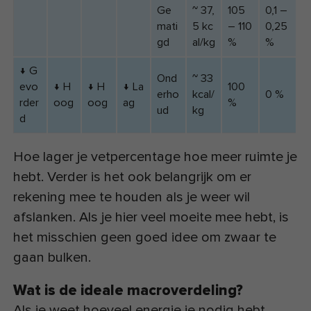
Ge
~ 37,
105
0,1 –
mati
5 kc
– 110
0,25
gd
al/kg
%
%
↓ G
Ond
~ 33
evo
↓ H
↓ H
↓ La
100
erho
kcal/
0 %
rder
oog
oog
ag
%
ud
kg
d
Hoe lager je vetpercentage hoe meer ruimte je
hebt. Verder is het ook belangrijk om er
rekening mee te houden als je weer wil
afslanken. Als je hier veel moeite mee hebt, is
het misschien geen goed idee om zwaar te
gaan bulken.
Wat is de ideale macroverdeling?
Als je weet hoeveel energie je nodig hebt