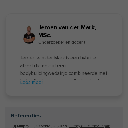
Jeroen van der Mark,
MSc.
Onderzoeker en docent
Jeroen van der Mark is een hybride
atleet die recent een
bodybuildingwedstrijd combineerde met
het voltooien van een volledige triatlon
Lees meer
– een unieke prestatie waarbij twee
uitersten samenkomen. Naast zijn
sportieve prestaties is hij docent van de
nieuwe
voedingscursus
en actief als
Referenties
onderzoeker bij FIT.nl. Hij rondde zowel
Energy deficiency impair
[1]
Murphy, C., & Koehler, K. (2022).
een universitaire opleiding als een