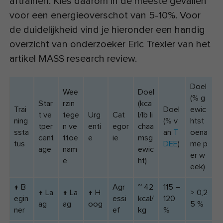
aftrainen. Kies daarom in de meeste gevallen
voor een energieoverschot van 5-10%. Voor
de duidelijkheid vind je hieronder een handig
overzicht van onderzoeker Eric Trexler van het
artikel MASS research review.
Doel
Wee
Doel
(% g
Star
rzin
(kca
Trai
Doel
ewic
t ve
tege
Urg
Cat
l/lb li
ning
(% v
htst
tper
n ve
enti
egor
chaa
s­sta
an
T
oena
cent
t­toe
e
ie
msg
tus
DEE
)
me p
age
nam
ewic
er w
e
ht)
eek)
↑ B
Agr
~ 42
115 –
↑ La
↑ La
↑ H
> 0,2
egin
essi
kcal/
120
ag
ag
oog
5 %
ner
ef
kg
%