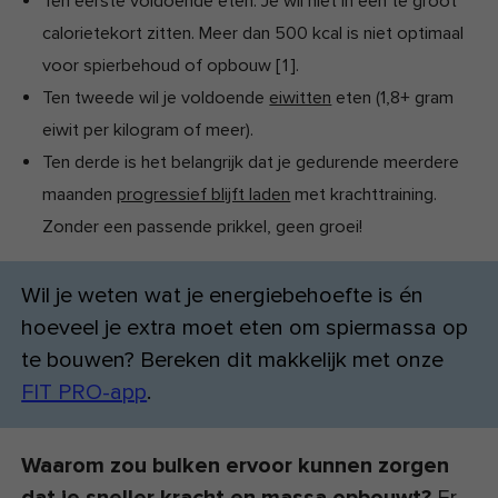
Ten eerste voldoende eten. Je wil niet in een te groot
calorietekort zitten. Meer dan 500 kcal is niet optimaal
voor spierbehoud of opbouw
[
1
]
.
Ten tweede wil je voldoende
eiwitten
eten (1,8+ gram
eiwit per kilogram of meer).
Ten derde is het belangrijk dat je gedurende meerdere
maanden
progressief blijft laden
met krachttraining.
Zonder een passende prikkel, geen groei!
Wil je weten wat je energiebehoefte is én
hoeveel je extra moet eten om spiermassa op
te bouwen? Bereken dit makkelijk met onze
FIT PRO-app
.
Waarom zou bulken ervoor kunnen zorgen
dat je sneller kracht en massa opbouwt?
Er