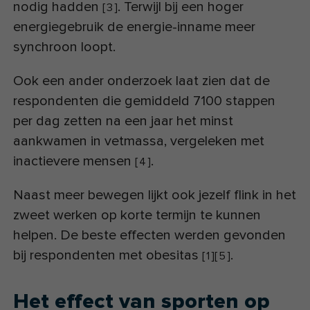
nodig ha
dden
.
Terwijl bij een hoger
[
3
]
energiegebruik de energie-inname meer
synchroon loopt.
Ook een ander onderzoek laat zien dat de
respondenten die gemiddeld 7100 stappen
per dag zetten na een jaar het minst
aankwamen in vetmassa, vergeleken met
inactievere
mensen
.
[
4
]
Naast meer bewegen lijkt ook jezelf flink in het
zweet werken op korte termijn te kunnen
helpen. De beste effecten werden gevonden
bij respondenten met obesitas
.
[
1
]
[
5
]
Het effect van sporten op