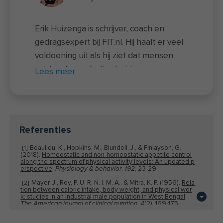
Erik Huizenga is schrijver, coach en
gedragsexpert bij FIT.nl. Hij haalt er veel
voldoening uit als hij ziet dat mensen
echt wat aan zijn tips hebben en
Lees meer
vaardigheden opdoen waarmee ze
meer grip krijgen op hun leefstijl. Zijn
focus ligt hierbij op
gewoonteverandering. Erik houdt van
Referenties
wielrennen, hardlopen en fitness. Naast
Beaulieu, K., Hopkins, M., Blundell, J., & Finlayson, G.
[1]
al deze uitsloverij leest hij geregeld een
(2018).
Homeostatic and non-homeostatic appetite control
along the spectrum of physical activity levels: An updated p
boek of komt hij op een festival met
erspective
.
,
, 23-29.
Physiology & behavior
192
onverwachte danspasjes. 🕺 Opleiding:
Mayer, J., Roy, P. U. R. N. I. M. A., & Mitra, K. P. (1956).
Rela
[2]
BSc. Sociologie. Universiteit van
tion between caloric intake, body weight, and physical wor
k: studies in an industrial male population in West Bengal
.
Groningen & gecertificeerd Smartsize
,
(2), 169-175.
The American journal of clinical nutrition
4
me-coach. Hij is mede-auteur van het
Stubbs, R. J., Hughes, D. A., Johnstone, A. M., Horgan, G.
[3]