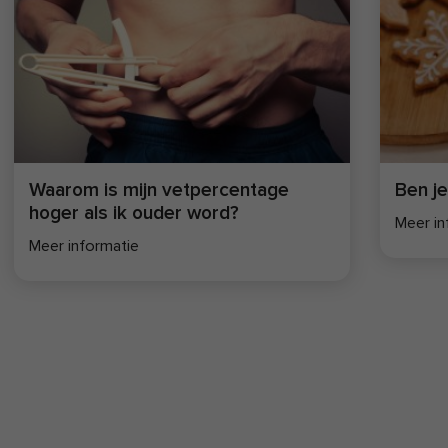
wetenschappelijk onderbouwde
artikelen en online en offline coaching.
Lees hier
meer over de missie van
FIT.nl
.
Waarom is mijn vetpercentage
Ben je
hoger als ik ouder word?
Meer in
Meer informatie