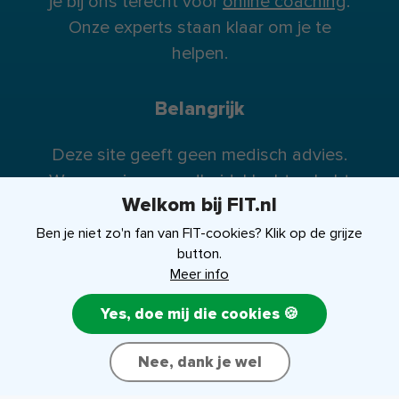
je bij ons terecht voor
online coaching
.
Onze experts staan klaar om je te
helpen.
Belangrijk
Deze site geeft geen medisch advies.
Wanneer je gezondheidsklachten hebt
Welkom bij FIT.nl
raden wij je te allen tijde aan contact op
te nemen met je huisarts (of eventueel
Ben je niet zo'n fan van FIT-cookies? Klik op de grijze
button.
specialist).
Meer info
Yes, doe mij die cookies 🍪
FIT-shop
Over ons
Contact
Nee, dank je wel