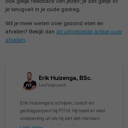
ook gelijk feedback van jezelf; je ziet gelijk of
je terugvalt in je oude gedrag.
Wil je meer weten over gezond eten en
afvallen? Bekijk dan
dit uitgebreide artikel over
afvallen
.
Erik Huizenga, BSc.
Leefstijlcoach
Erik Huizenga is schrijver, coach en
gedragsexpert bij FIT.nl. Hij haalt er veel
voldoening uit als hij ziet dat mensen
echt wat aan zijn tips hebben en
Lees meer