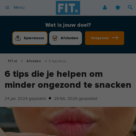
Menu
Afvallen
Fitnessoefeningen [video]
Podcast voor consumenten
Alle gezonde recepten
Over ons
Wat is jouw doel?
Cardio
Voedingsschema
Podcast voor professionals
Vegetarische recepten
Coaching
Volgende
Spiermassa
Afslanken
Herstel
Fitnessschema
Vegan recepten
Vacatures
Krachttraining
Begrippen
Koolhydraatarme recepten
Adverteren
Mindset
FIT.nl
Afvallen
6 tips die je...
Nieuwsbrief
6 tips die je helpen om
Professionals
minder ongezond te snacken
Spiermassa
Voeding
24 jan. 2024
geplaatst
28 feb. 2026
geüpdatet
Voedingssupplementen