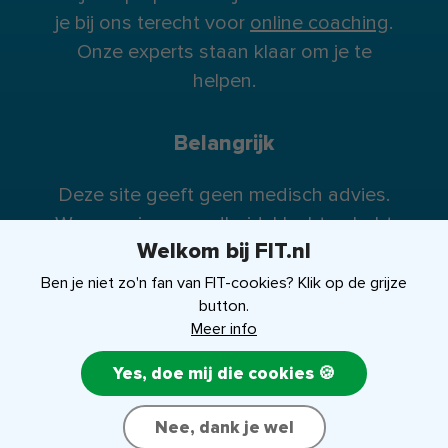
je bij ons terecht voor
online coaching
.
Onze experts staan klaar om je te
helpen.
Belangrijk
Deze site geeft geen medisch advies.
Wanneer je gezondheidsklachten hebt
Welkom bij FIT.nl
raden wij je te allen tijde aan contact op
te nemen met je huisarts (of eventueel
Ben je niet zo'n fan van FIT-cookies? Klik op de grijze
button.
specialist).
Meer info
Yes, doe mij die cookies 🍪
FIT-shop
Over ons
Contact
Nee, dank je wel