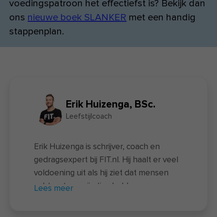
voedingspatroon het effectiefst is? Bekijk dan
ons
nieuwe boek SLANKER
met een handig
stappenplan.
Erik Huizenga, BSc.
Leefstijlcoach
Erik Huizenga is schrijver, coach en
gedragsexpert bij FIT.nl. Hij haalt er veel
voldoening uit als hij ziet dat mensen
echt wat aan zijn tips hebben en
Lees meer
vaardigheden opdoen waarmee ze
meer grip krijgen op hun leefstijl. Zijn