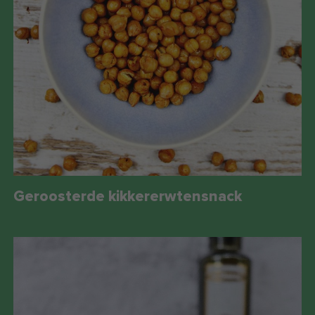
Geroosterde kikkererwtensnack