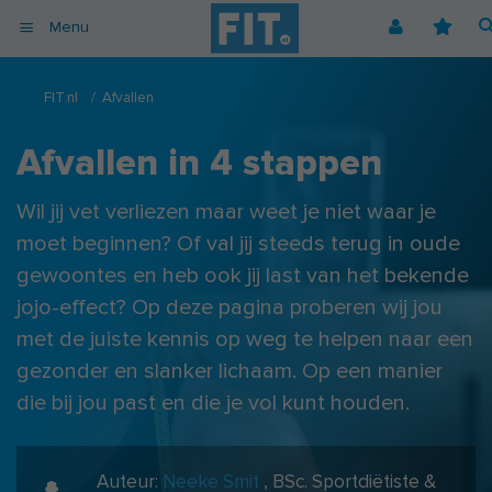
Menu
Afvallen
Fitnessoefeningen [video]
Podcast voor consumenten
Alle gezonde recepten
Over ons
FIT.nl
/
Afvallen
Cardio
Voedingsschema
Podcast voor professionals
Vegetarische recepten
Coaching
Herstel
Afvallen in 4 stappen
Fitnessschema
Vegan recepten
Vacatures
Krachttraining
Begrippen
Koolhydraatarme recepten
Adverteren
Wil jij vet verliezen maar weet je niet waar je
Mindset
Nieuwsbrief
moet beginnen? Of val jij steeds terug in oude
Professionals
gewoontes en heb ook jij last van het bekende
Spiermassa
jojo-effect? Op deze pagina proberen wij jou
Voeding
met de juiste kennis op weg te helpen naar een
gezonder en slanker lichaam. Op een manier
Voedingssupplementen
die bij jou past en die je vol kunt houden.
Auteur:
Neeke Smit
,
BSc.
Sportdiëtiste &