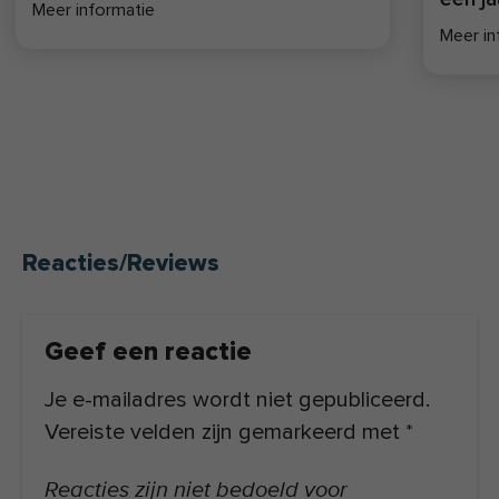
Meer informatie
artikelen en online en offline coaching.
Meer in
Lees hier
meer over de missie van
FIT.nl
.
Reacties/Reviews
Geef een reactie
Je e-mailadres wordt niet gepubliceerd.
Vereiste velden zijn gemarkeerd met
*
Reacties zijn niet bedoeld voor