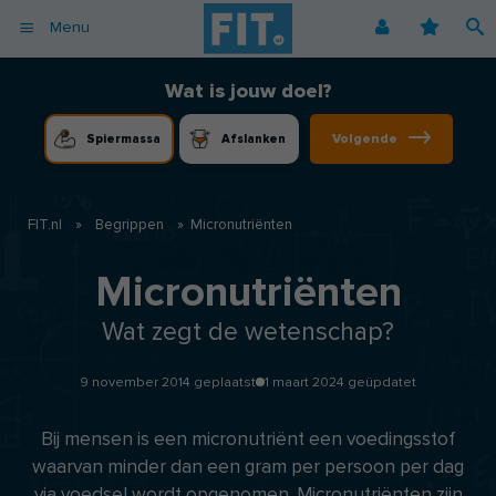
Menu
Afvallen
Fitnessoefeningen [video]
Podcast voor consumenten
Alle gezonde recepten
Over ons
Wat is jouw doel?
Cardio
Voedingsschema
Podcast voor professionals
Vegetarische recepten
Coaching
Volgende
Spiermassa
Afslanken
Herstel
Fitnessschema
Vegan recepten
Vacatures
Krachttraining
Begrippen
Koolhydraatarme recepten
Adverteren
Mindset
FIT.nl
»
Begrippen
»
Micronutriënten
Nieuwsbrief
Professionals
Micronutriënten
Spiermassa
Wat zegt de wetenschap?
Voeding
Voedingssupplementen
9 november 2014 geplaatst
1 maart 2024 geüpdatet
Bij mensen is een micronutriënt een voedingsstof
waarvan minder dan een gram per persoon per dag
via voedsel wordt opgenomen. Micronutriënten zijn