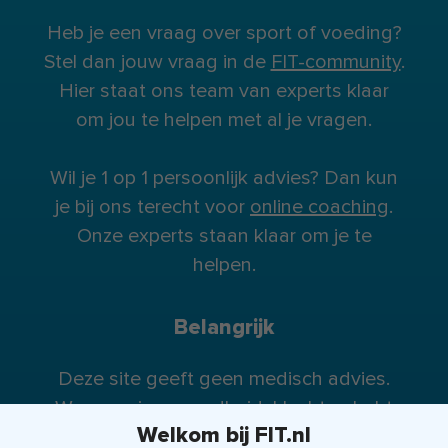
Heb je een vraag over sport of voeding?
Stel dan jouw vraag in de
FIT-community
.
Hier staat ons team van experts klaar
om jou te helpen met al je vragen.
Wil je 1 op 1 persoonlijk advies? Dan kun
je bij ons terecht voor
online coaching
.
Onze experts staan klaar om je te
helpen.
Belangrijk
Deze site geeft geen medisch advies.
Wanneer je gezondheidsklachten hebt
Welkom bij FIT.nl
raden wij je te allen tijde aan contact op