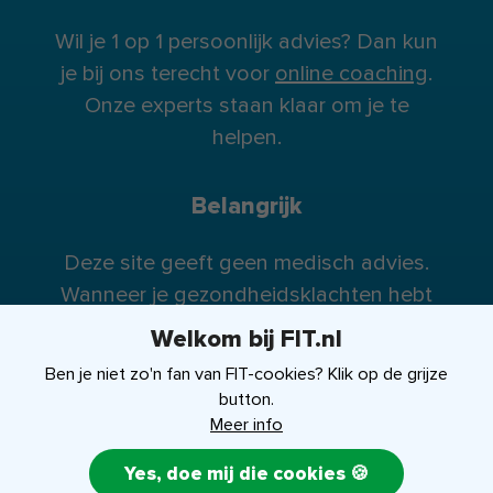
Wil je 1 op 1 persoonlijk advies? Dan kun
je bij ons terecht voor
online coaching
.
Onze experts staan klaar om je te
helpen.
Belangrijk
Deze site geeft geen medisch advies.
Wanneer je gezondheidsklachten hebt
raden wij je te allen tijde aan contact op
Welkom bij FIT.nl
te nemen met je huisarts (of eventueel
Ben je niet zo'n fan van FIT-cookies? Klik op de grijze
specialist).
button.
Meer info
Yes, doe mij die cookies 🍪