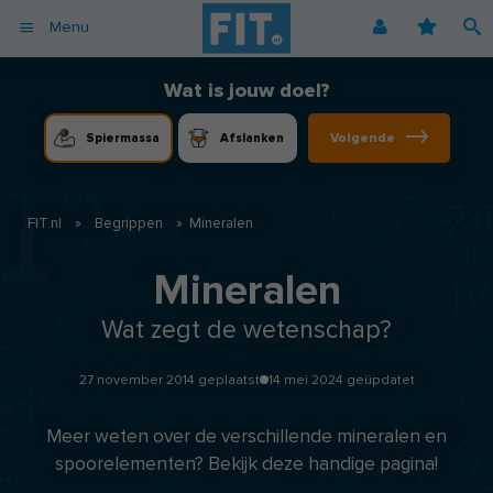
Menu
Afvallen
Fitnessoefeningen [video]
Podcast voor consumenten
Alle gezonde recepten
Over ons
Wat is jouw doel?
Cardio
Voedingsschema
Podcast voor professionals
Vegetarische recepten
Coaching
Volgende
Spiermassa
Afslanken
Herstel
Fitnessschema
Vegan recepten
Vacatures
Krachttraining
Begrippen
Koolhydraatarme recepten
Adverteren
Mindset
FIT.nl
»
Begrippen
»
Mineralen
Nieuwsbrief
Professionals
Mineralen
Spiermassa
Wat zegt de wetenschap?
Voeding
Voedingssupplementen
27 november 2014 geplaatst
14 mei 2024 geüpdatet
Meer weten over de verschillende mineralen en
spoorelementen? Bekijk deze handige pagina!