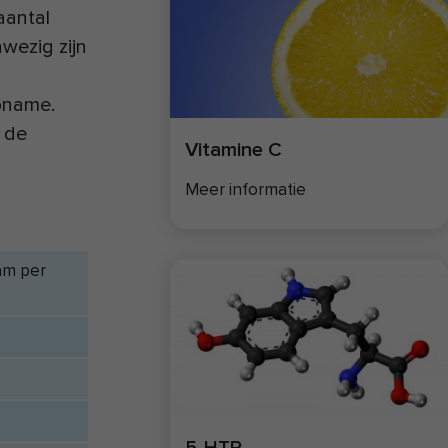
aantal
nwezig zijn
opname.
n de
Vitamine C
Meer informatie
am per
5-HTP