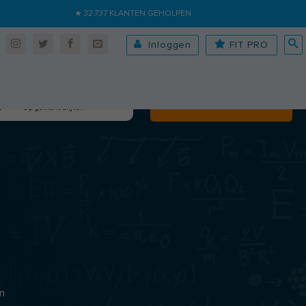
★ 32.737 KLANTEN GEHOLPEN
Inloggen
FIT PRO
Algehele fitheid
Volgende
Op gewicht blijven
n