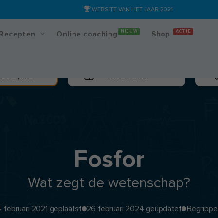
WEBSITE VAN HET JAAR 2021
NIEUW
ACTIE
Recepten
Online coaching
Shop
massa
Afslanken
cht en spieren
Gewicht verliezen
Fosfor
Wat zegt de wetenschap?
4 februari 2021 geplaatst
26 februari 2024 geüpdatet
Begrippe