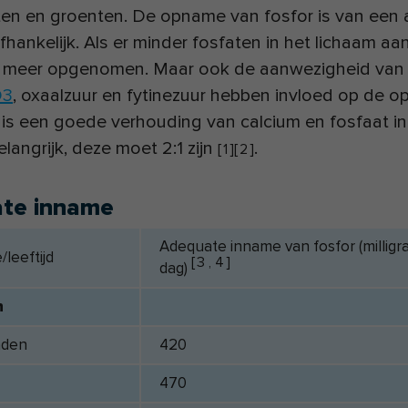
ten en groenten. De opname van fosfor is van een 
fhankelijk. Als er minder fosfaten in het lichaam aa
 meer opgenomen. Maar ook de aanwezigheid van
D3
, oxaalzuur en fytinezuur hebben invloed op de 
 is een goede verhouding van calcium en fosfaat i
langrijk, deze moet 2:1 zijn
.
[
1
]
[
2
]
te inname
Adequate inname van fosfor (milligr
/leeftijd
[
3
,
4
]
dag)
n
nden
420
470