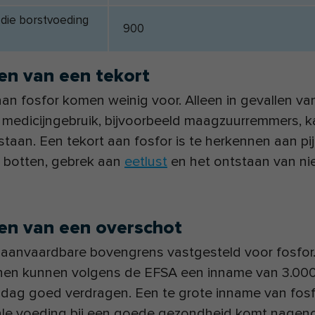
die borstvoeding
900
en van een tekort
an fosfor komen weinig voor. Alleen in gevallen va
 medicijngebruik, bijvoorbeeld maagzuurremmers, 
staan. Een tekort aan fosfor is te herkennen aan pij
n botten, gebrek aan
eetlust
en het ontstaan van ni
en van een overschot
n aanvaardbare bovengrens vastgesteld voor fosfor
en kunnen volgens de EFSA een inname van 3.000 
r dag goed verdragen. Een te grote inname van fos
le voeding bij een goede gezondheid komt nageno