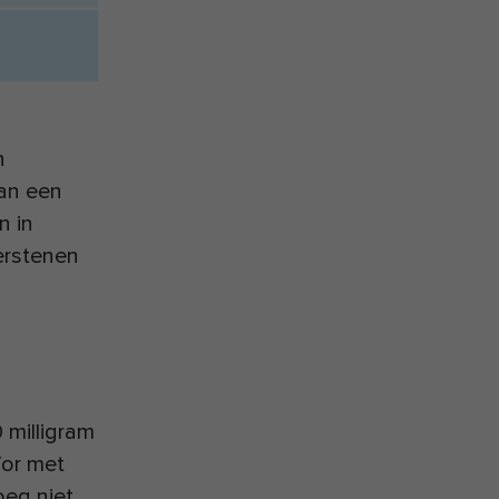
n
kan een
n in
erstenen
.
milligram
for met
eg niet