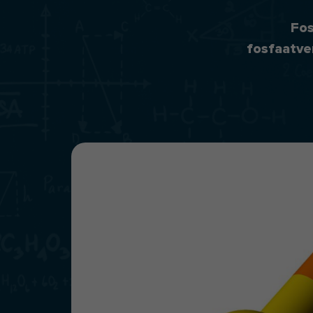
Fos
fosfaatver