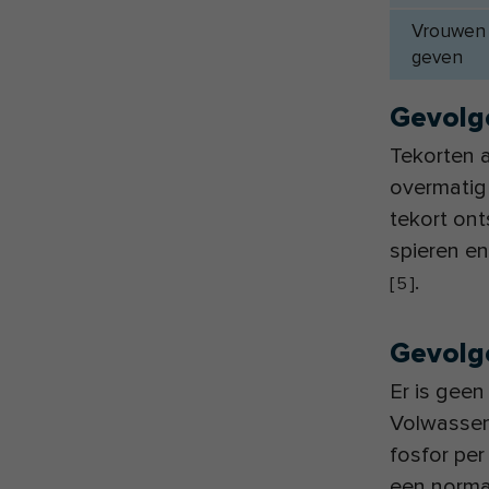
Vrouwen 
geven
Gevolg
Tekorten a
overmatig
tekort ont
spieren e
.
[
5
]
Gevolg
Er is gee
Volwassen
fosfor pe
een norma