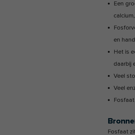
Een gro
calcium,
Fosforv
en hand
Het is e
daarbij 
Veel st
Veel en
Fosfaat
Bronne
Fosfaat zi