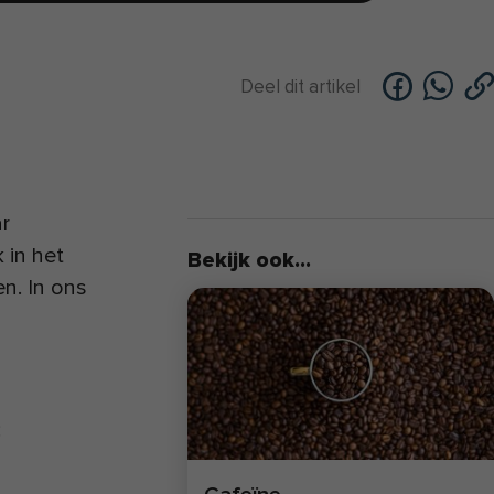
Deel dit artikel
r
 in het
Bekijk ook...
en. In ons
: