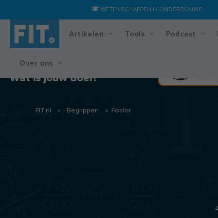
WETENSCHAPPELIJK ONDERBOUWD
Artikelen
Tools
Podcast
Over ons
Training & voedingsplan
Spier
Wat is jouw doel?
Meer kra
FIT.nl
»
Begrippen
»
Fosfor