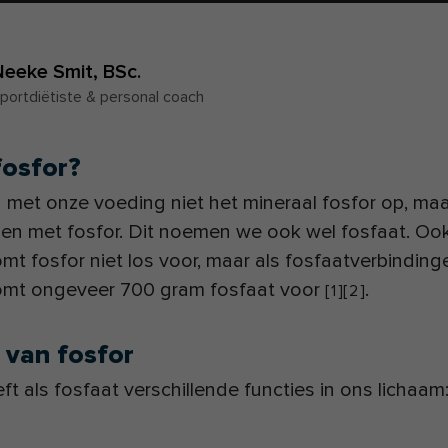
Neeke Smit,
BSc.
portdiëtiste & personal coach
fosfor?
met onze voeding niet het mineraal fosfor op, maa
en met fosfor. Dit noemen we ook wel fosfaat. Ook
mt fosfor niet los voor, maar als fosfaatverbinding
omt ongeveer 700 gram fosfaat voor
.
[
1
]
[
2
]
 van fosfor
ft als fosfaat verschillende functies in ons lichaam