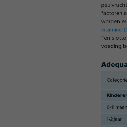
peulvruch
factoren a
worden er
vitamine 
Ten slotte
voeding be
Adequa
Categorie
Kindere
6-11 maa
1-2 jaar