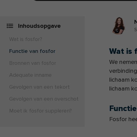
Inhoudsopgave
S
Wat is fosfor?
Wat is 
Functie van fosfor
We nemen 
Bronnen van fosfor
verbinding
Adequate inname
lichaam ko
Gevolgen van een tekort
lichaam k
Gevolgen van een overschot
Functie
Moet ik fosfor suppleren?
Fosfor hee