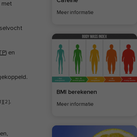
Cafeïne
n met
Meer informatie
fselvocht
TP
) en
 gekoppeld.
BMI berekenen
.
1
]
[
2
]
Meer informatie
en,