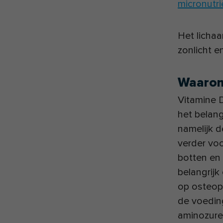
micronutr
Het licha
zonlicht e
Waarom
Vitamine D
het belang
namelijk d
verder vo
botten en 
belangrijk
op osteopo
de voeding
aminozuren