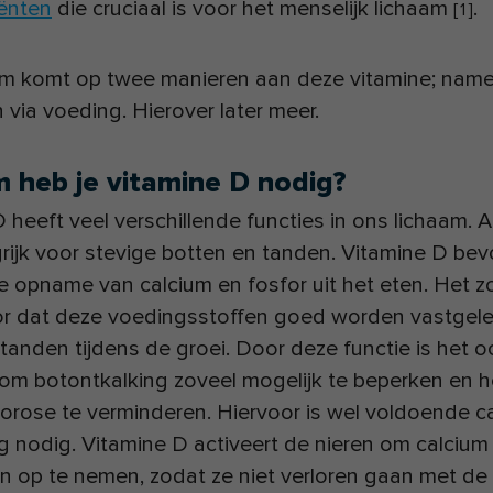
iënten
die cruciaal is voor het menselijk lichaam
.
[
1
]
am komt op twee manieren aan deze vitamine; nameli
n via voeding. Hierover later meer.
 heb je vitamine D nodig?
 heeft veel verschillende functies in ons lichaam. Al
rijk voor stevige botten en tanden. Vitamine D bev
e opname van calcium en fosfor uit het eten. Het zo
or dat deze voedingsstoffen goed worden vastgele
tanden tijdens de groei. Door deze functie is het o
 om botontkalking zoveel mogelijk te beperken en he
rose te verminderen. Hiervoor is wel voldoende ca
 nodig. Vitamine D activeert de nieren om calcium
 op te nemen, zodat ze niet verloren gaan met de 