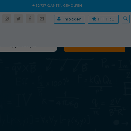
★ 32.737 KLANTEN GEHOLPEN
Inloggen
FIT PRO
Algehele fitheid
Volgende
Op gewicht blijven