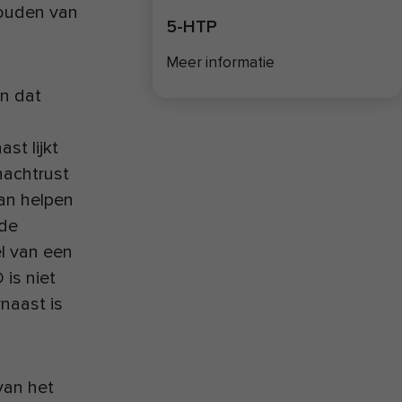
 houden van
5-HTP
Meer informatie
n dat
ast lijkt
nachtrust
kan helpen
 de
el van een
 is niet
naast is
van het