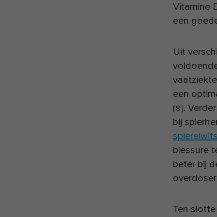
Vitamine D
een goede
Uit versc
voldoende
vaatziekt
een optima
. Verde
[
8
]
bij spierhe
spiereiwi
blessure t
beter bij 
overdoseri
Ten slotte