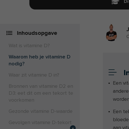
Di
Inhoudsopgave
O
Wat is vitamine D?
Waarom heb je vitamine D
nodig?
I
Waar zit vitamine D in?
Een vi
Bronnen van vitamine D2 en
andere
D3: eet dit om een tekort te
worden
voorkomen
Gezonde vitamine D-waarde
Een te
bloede
Gevolgen vitamine D-tekort
aan vi