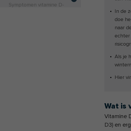
Symptomen vitamine D-
In de 
tekort
doe he
Hoe verhelp ik een
naar de
vitamine-D-tekort? Zon,
echter 
voeding en supplementen
risicog
Wanneer heb je meer risico
op een vitamine D-tekort?
Als je
winter
Kunnen je vitamine D
waarden ook te hoog zijn?
Hier v
Beperkte opname door
zonnebrandcrème
Maak je vitamine D aan
Wat is 
onder de zonnebank?
Vitamine D
Conclusie: zo voorkom je
D3) en erg
een vitamine D-tekort