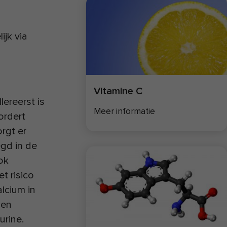
jk via
Vitamine C
lereerst is
Meer informatie
ordert
rgt er
gd in de
ok
t risico
lcium in
 en
urine.