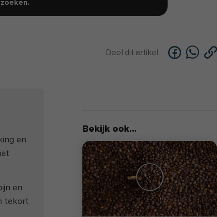
rzoeken.
Deel dit artikel
Bekijk ook...
king en
hat
ijn en
n tekort