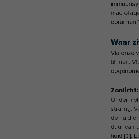
immuunsys
macrofage
opruimen
[
Waar zi
Via onze v
binnen. Vi
opgenomen 
Zonlicht
Onder invl
straling. 
de huid om
duur van d
huid
. 
[
3
]