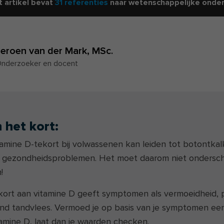
t artikel bevat
31 referenties
naar wetenschappelijke onde
Jeroen van der Mark,
MSc.
nderzoeker en docent
n het kort:
tamine D-tekort bij volwassenen kan leiden tot botontkal
 gezondheidsproblemen. Het moet daarom niet ondersc
!
kort aan vitamine D geeft symptomen als vermoeidheid, p
nd tandvlees. Vermoed je op basis van je symptomen ee
tamine D, laat dan je waarden checken.