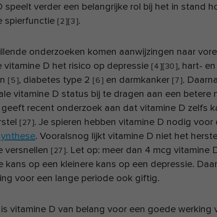
 speelt verder een belangrijke rol bij het in stand
 spierfunctie
.
[
2
]
[
3
]
hillende onderzoeken komen aanwijzingen naar vore
 vitamine D het risico op depressie
, hart- en
[
4
]
[
30
]
en
, diabetes type 2
en darmkanker
. Daarna
[
5
]
[
6
]
[
7
]
le vitamine D status bij te dragen aan een betere 
r geeft recent onderzoek aan dat vitamine D zelfs 
rstel
. Je spieren hebben vitamine D nodig voor
[
27
]
tsynthese
. Vooralsnog lijkt vitamine D niet het herst
e versnellen
. Let op: meer dan 4 mcg vitamine D
[
27
]
de kans op een kleinere kans op een depressie. Daar
ng voor een lange periode ook giftig.
 is vitamine D van belang voor een goede werking 