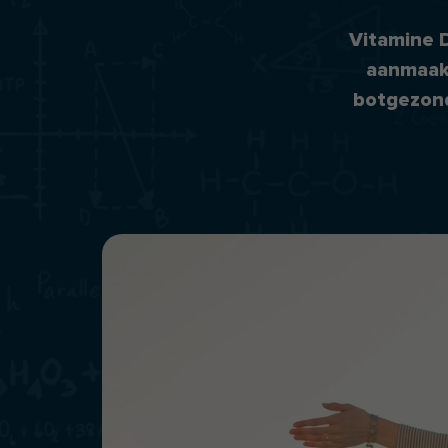
Vitamine D
aanmaakt
botgezond