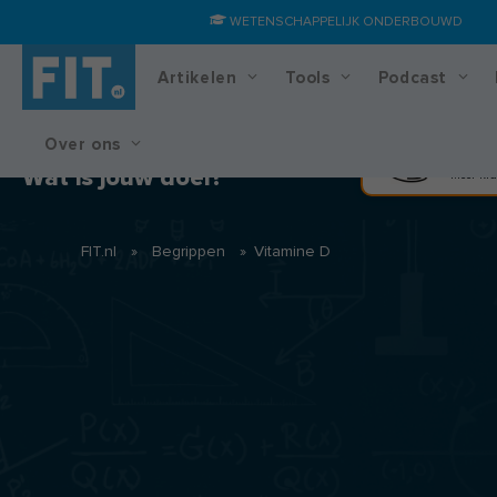
WETENSCHAPPELIJK ONDERBOUWD
Artikelen
Tools
Podcast
Over ons
Training & voedingsplan
Spier
Wat is jouw doel?
Meer kra
FIT.nl
»
Begrippen
»
Vitamine D