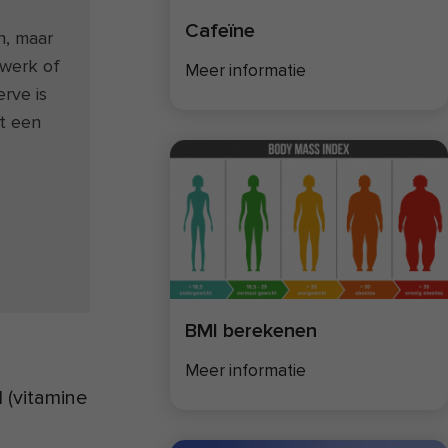
Cafeïne
n, maar
 werk of
Meer informatie
rve is
ot een
BMI berekenen
Meer informatie
 (vitamine