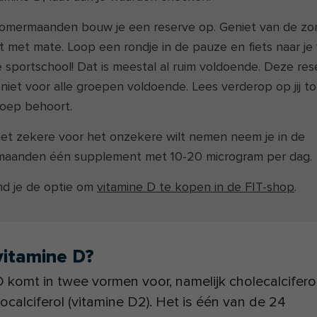
zomermaanden bouw je een reserve op. Geniet van de zo
t met mate. Loop een rondje in de pauze en fiets naar je
 sportschool! Dat is meestal al ruim voldoende. Deze rese
niet voor alle groepen voldoende. Lees verderop op jij t
roep behoort.
 het zekere voor het onzekere wilt nemen neem je in de
maanden één supplement met 10-20 microgram per dag.
ind je de optie om
vitamine D te kopen in de FIT-shop
.
vitamine D?
 komt in twee vormen voor, namelijk cholecalciferol
ocalciferol (vitamine D2). Het is één van de 24