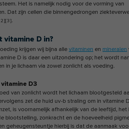
teem. Het is namelijk nodig voor de vorming van
n. Dat zijn cellen die binnengedrongen ziekteverw
.
2
]
[
3
]
t vitamine D in?
oeding krijgen wij bijna alle
vitaminen
en
mineralen
tamine D is daar een uitzondering op; het wordt nam
in je lichaam via zowel zonlicht als voeding.
: vitamine D3
oed van zonlicht wordt het lichaam blootgesteld a
Vervolgens zet de huid uv-b straling om in vitamine 
zet, is voornamelijk afhankelijk van de leeftijd, het
e blootstelling, zonkracht en de hoeveelheid pigme
Een geheugensteuntje hierbij is dat de aanmaak voo