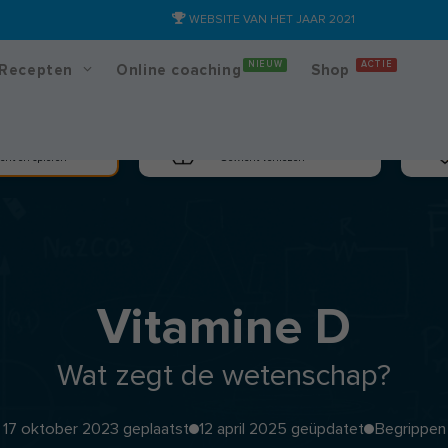
WEBSITE VAN HET JAAR 2021
NIEUW
ACTIE
Recepten
Online coaching
Shop
massa
Afslanken
cht en spieren
Gewicht verliezen
Vitamine D
Wat zegt de wetenschap?
17 oktober 2023 geplaatst
12 april 2025 geüpdatet
Begrippen