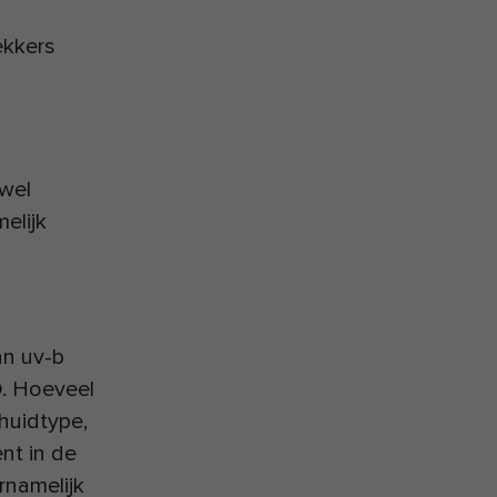
ekkers
wel
elijk
an uv-b
D. Hoeveel
 huidtype,
nt in de
rnamelijk