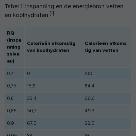
Tabel 1: inspanning en de energiebron vetten
[1]
en koolhydraten
RQ
(inspa
Calorieën afkomstig
Calorieën afkoms
nning
van koolhydraten
tig van vetten
snive
au)
0,7
0
100
0,75
15,6
84,4
0,8
33,4
66,6
0,85
50,7
49,3
0,9
67,5
32,5
0,95
84
16