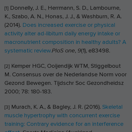
Donnelly, J. E., Herrmann, S. D., Lambourne,
[1]
K., Szabo, A. N., Honas, J. J., & Washburn, R. A.
(2014).
Does increased exercise or physical
activity alter ad-libitum daily energy intake or
macronutrient composition in healthy adults? A
systematic review.
,
(1), e83498.
PloS one
9
Kemper HGC, Ooijendijk WTM, Stiggelbout
[2]
M.
Consensus over de Nederlandse Norm voor
Gezond Bewegen. Tijdschr Soc Gezondheidsz
2000
; 78: 180-183.
Murach, K. A., & Bagley, J. R. (2016).
Skeletal
[3]
muscle hypertrophy with concurrent exercise
training: Contrary evidence for an interference