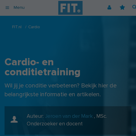
Menu
Afvallen
Fitnessoefeningen [video]
Podcast voor consumenten
Alle gezonde recepten
Over ons
FIT.nl
/
Cardio
Cardio
Voedingsschema
Podcast voor professionals
Vegetarische recepten
Coaching
Herstel
Fitnessschema
Vegan recepten
Vacatures
Krachttraining
Begrippen
Koolhydraatarme recepten
Adverteren
Cardio- en
Mindset
Nieuwsbrief
conditietraining
Professionals
Spiermassa
Wil jij je conditie verbeteren? Bekijk hier de
Voeding
belangrijkste informatie en artikelen.
Voedingssupplementen
Auteur:
Jeroen van der Mark
,
MSc.
Onderzoeker en docent