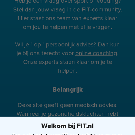
Heb je een vraag over sport of voeding?
Stel dan jouw vraag in de
FIT-community
.
Hier staat ons team van experts klaar
om jou te helpen met al je vragen.
Wil je 1 op 1 persoonlijk advies? Dan kun
je bij ons terecht voor
online coaching
.
Onze experts staan klaar om je te
helpen.
Belangrijk
Deze site geeft geen medisch advies.
Wanneer je gezondheidsklachten hebt
raden wij je te allen tijde aan contact op
Welkom bij FIT.nl
te nemen met je huisarts (of eventueel