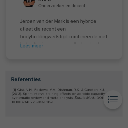
Onderzoeker en docent
Jeroen van der Mark is een hybride
atleet die recent een
bodybuildingwedstrijd combineerde met
het voltooien van een volledige triatlon
Lees meer
– een unieke prestatie waarbij twee
uitersten samenkomen. Naast zijn
sportieve prestaties is hij docent van de
nieuwe
voedingscursus
en actief als
Referenties
onderzoeker bij FIT.nl. Hij rondde zowel
[1]
Gist, N.H., Fedewa, M.V., Dishman, R.K., & Cureton, K.J.
een universitaire opleiding als een
(2013). Sprint interval training effects on aerobic capacity: a
coachingsopleiding af. In de afgelopen
systematic review and meta-analysis.
, DOI:
Sports Med.
10.1007/s40279-013-0115-0
jaren hielp Jeroen via
clinics
,
online
coaching
en diverse boeken duizenden
mensen om het maximale uit hun