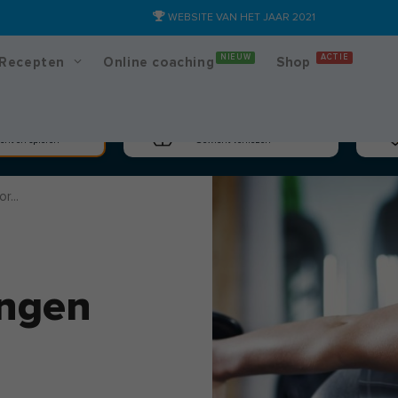
WEBSITE VAN HET JAAR 2021
NIEUW
ACTIE
Recepten
Online coaching
Shop
massa
Afslanken
cht en spieren
Gewicht verliezen
r...
ingen