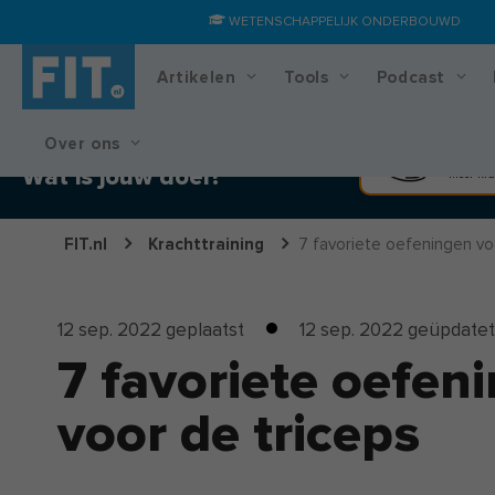
WETENSCHAPPELIJK ONDERBOUWD
Artikelen
Tools
Podcast
Over ons
Training & voedingsplan
Spier
Wat is jouw doel?
Meer kra
FIT.nl
Krachttraining
7 favoriete oefeningen voo
12 sep. 2022
geplaatst
12 sep. 2022
geüpdatet
7 favoriete oefen
voor de triceps