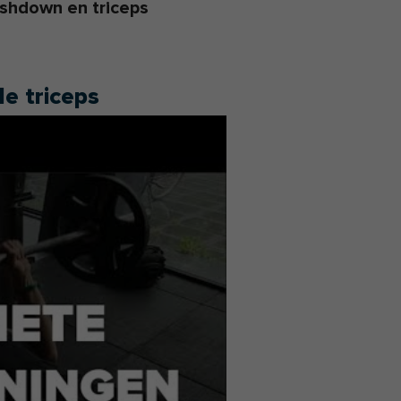
pushdown en triceps
e triceps