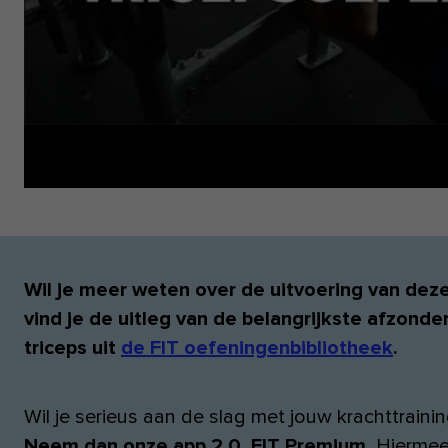
Wil je meer weten over de uitvoering van dez
vind je de uitleg van de belangrijkste afzonde
triceps uit
de FIT oefeningenbibliotheek
.
Wil je serieus aan de slag met jouw krachttraini
Neem dan onze app 2.0, FIT Premium.
Hiermee 