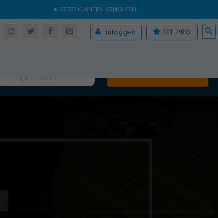
★ 32.737 KLANTEN GEHOLPEN
Inloggen
FIT PRO
Algehele fitheid
Volgende
Op gewicht blijven