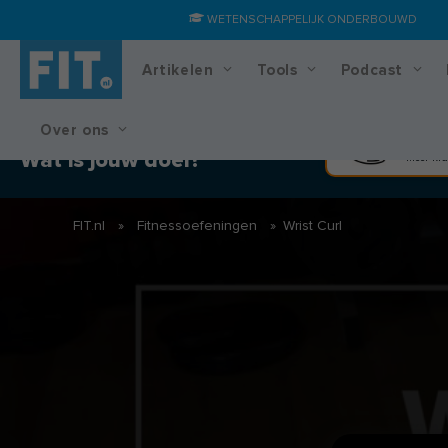
WETENSCHAPPELIJK ONDERBOUWD
Artikelen
Tools
Podcast
Over ons
Training & voedingsplan
Spier
Wat is jouw doel?
Meer kra
FIT.nl
»
Fitnessoefeningen
»
Wrist Curl