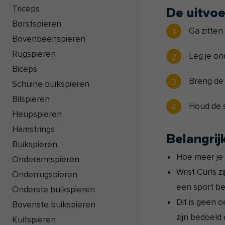
Triceps
De uitvoe
Borstspieren
Ga zitten
Bovenbeenspieren
Rugspieren
Leg je on
Biceps
Breng de 
Schuine buikspieren
Bilspieren
Houd de 
Heupspieren
Hamstrings
Belangrij
Buikspieren
Hoe meer je 
Onderarmspieren
Wrist Curls z
Onderrugspieren
een sport be
Onderste buikspieren
Dit is geen 
Bovenste buikspieren
zijn bedoeld
Kuitspieren