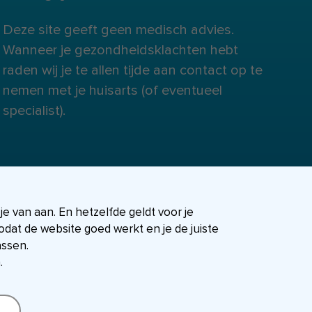
Deze site geeft geen medisch advies.
Wanneer je gezondheidsklachten hebt
raden wij je te allen tijde aan contact op te
nemen met je huisarts (of eventueel
specialist).
 je van aan. En hetzelfde geldt voor je
dat de website goed werkt en je de juiste
assen.
.
FIT-shop
Over ons
Contact