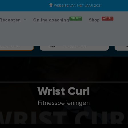
WEBSITE VAN HET JAAR 2021
NIEUW
ACTIE
Recepten
Online coaching
Shop
massa
Afslanken
cht en spieren
Gewicht verliezen
Wrist Curl
Fitnessoefeningen