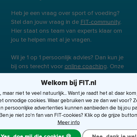
Heb je een vraag over sport of voeding?
Stel dan jouw vraag in de
FIT-community
.
Hier staat ons team van experts klaar om
jou te helpen met al je vragen.
Wil je 1 op 1 persoonlijk advies? Dan kun je
bij ons terecht voor
online coaching
. Onze
experts staan klaar om je te helpen.
Welkom bij FIT.nl
maar niet te veel natuurlijk... Want je raadt het al: daar kom
et onnodige cookies. Waar gebruiken we ze dan wel voor? Zo
en persoonlijke advertenties kunnen aanbieden die bij jou p
Ben je niet zo'n fan van FIT-cookies? Klik op de grijze button
Meer info
Yes, doe mij die cookies 🍪
Nee, dank je wel