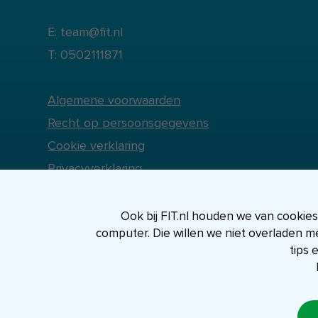
E: team@fit.nl
T: 0502111871
Algemene voorwaarden
Recht op persoonsgegevens
Cookie verklaring
Privacyverklaring
Ook bij FIT.nl houden we van cookies, 
computer. Die willen we niet overladen m
tips 