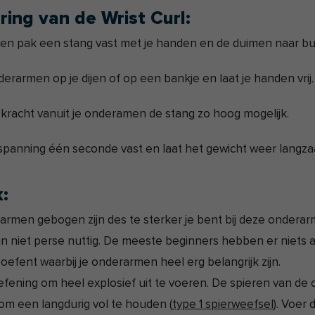
ring van de Wrist Curl:
 en pak een stang vast met je handen en de duimen naar bu
derarmen op je dijen of op een bankje en laat je handen vrij.
kracht vanuit je onderamen de stang zo hoog mogelijk.
spanning één seconde vast en laat het gewicht weer langz
k:
armen gebogen zijn des te sterker je bent bij deze ondera
ijn niet perse nuttig. De meeste beginners hebben er niets aa
oefent waarbij je onderarmen heel erg belangrijk zijn.
oefening om heel explosief uit te voeren. De spieren van d
 om een langdurig vol te houden (
type 1 spierweefsel
). Voer