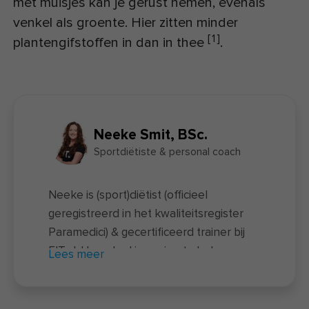
met muisjes kan je gerust nemen, evenals
venkel als groente. Hier zitten minder
[
1
]
plantengifstoffen in dan in thee
.
Neeke Smit, BSc.
Sportdiëtiste & personal coach
Neeke is (sport)diëtist (officieel
geregistreerd in het kwaliteitsregister
Paramedici) & gecertificeerd trainer bij
FIT.nl. Haar doel is om jou te helpen zo
Lees meer
gezond mogelijk te leven. Zonder
restricties, zonder onzin en op een
leuke manier. Ze is allergisch voor