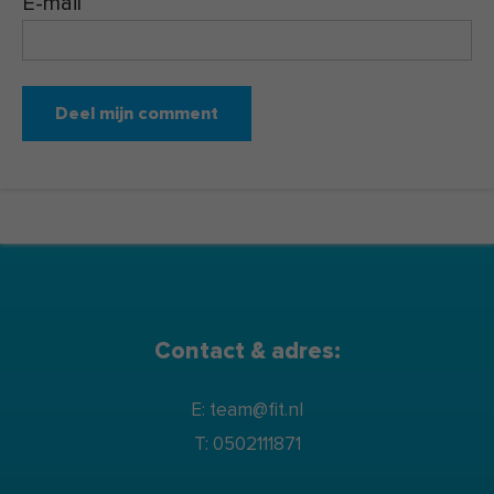
E-mail
Contact & adres:
E: team@fit.nl
T: 0502111871