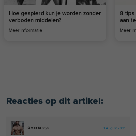
en de Rijksuniversiteit Groningen,
gericht op de ontwikkeling van
Hoe gespierd kun je worden zonder
8 tip
evidencebased leefstijlinterventies.
verboden middelen?
aan t
Meer informatie
Meer in
Reacties op dit artikel:
Omerta
says:
3 August 2021