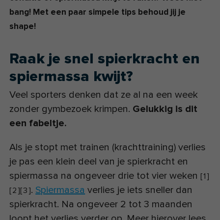
bang! Met een paar simpele tips behoud jij je
shape!
Raak je snel spierkracht en
spiermassa kwijt?
Veel sporters denken dat ze al na een week
zonder gymbezoek krimpen.
Gelukkig is dit
een fabeltje.
Als je stopt met trainen (krachttraining) verlies
je pas een klein deel van je spierkracht en
spiermassa na ongeveer drie tot vier weken
[
1
]
.
Spiermassa
verlies je iets sneller dan
[
2
]
[
3
]
spierkracht. Na ongeveer 2 tot 3 maanden
loopt het verlies verder op. Meer hierover lees