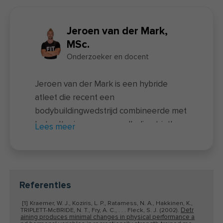
Jeroen van der Mark,
MSc.
Onderzoeker en docent
Jeroen van der Mark is een hybride
atleet die recent een
bodybuildingwedstrijd combineerde met
het voltooien van een volledige triatlon
Lees meer
– een unieke prestatie waarbij twee
uitersten samenkomen. Naast zijn
sportieve prestaties is hij docent van de
nieuwe
voedingscursus
en actief als
Referenties
onderzoeker bij FIT.nl. Hij rondde zowel
[1]
Kraemer, W. J., Koziris, L. P., Ratamess, N. A., Hakkinen, K.,
een universitaire opleiding als een
Detr
TRIPLETT-McBRIDE, N. T., Fry, A. C., . . . Fleck, S. J. (2002).
aining produces minimal changes in physical performance a
coachingsopleiding af. In de afgelopen