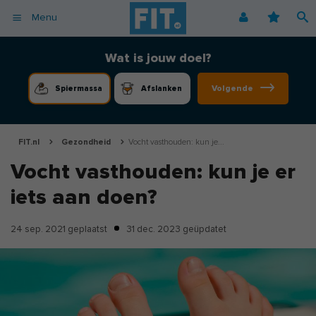
Menu
Afvallen
Fitnessoefeningen [video]
Podcast voor consumenten
Alle gezonde recepten
Over ons
Wat is jouw doel?
Cardio
Voedingsschema
Podcast voor professionals
Vegetarische recepten
Coaching
Volgende
Spiermassa
Afslanken
Herstel
Fitnessschema
Vegan recepten
Vacatures
Krachttraining
Begrippen
Koolhydraatarme recepten
Adverteren
Mindset
FIT.nl
Gezondheid
Vocht vasthouden: kun je...
Nieuwsbrief
Vocht vasthouden: kun je er
Professionals
iets aan doen?
Spiermassa
Voeding
24 sep. 2021
geplaatst
31 dec. 2023
geüpdatet
Voedingssupplementen