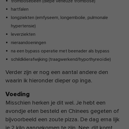
trombosebeen (diepe veneuze trombose)
hartfalen
longziekten (emfyseem, longembolie, pulmonale
hypertensie)
leverziekten
nieraandoeningen
na een bypass operatie met beenader als bypass
schildklierafwijking (traagwerkend/hypothyreoïdie)
Verder zijn er nog een aantal andere den
waarin ik hieronder dieper op inga.
Voeding
Misschien herken je dit wel. Je hebt een
avondje eten besteld en Chinees gegeten of
bijvoorbeeld een zoute pizza. De dag erna lijk
je 2 kilo aangekomen te zijn. Nee, dit komt