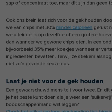
sap of concentraat toe, maar dit zijn dan geen 
Ook ons brein laat zich voor de gek houden do
we van chips met 30%
minder calorieën
gerust 
we uiteindelijk op dezelfde of een grotere hoev
dan wanneer we gewone chips eten. In een ond
bijvoorbeeld 35% meer koekjes wanneer er vert
ingrediënten bevatten. Terwijl ze stiekem alsnog
niet zo’n gezonde keuze dus.
Laat je niet voor de gek houden
Een gewaarschuwd mens telt voor twee. En dit 
je het beste kunt doen als je weer een ‘suikervrij’
boodschappenmand wilt leggen?
Check het etiket (en lees hier handige tips hiervo