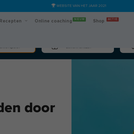
WEBSITE VAN HET JAAR 2021
NIEUW
ACTIE
Recepten
Online coaching
Shop
massa
Afslanken
cht en spieren
Gewicht verliezen
iden door