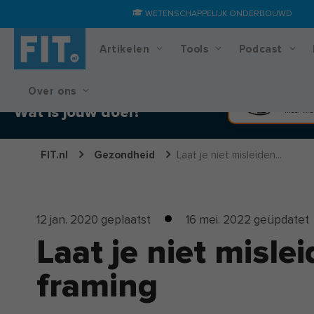
WETENSCHAPPELIJK ONDERBOUWD
Artikelen
Tools
Podcast
Over ons
Training & voedingsplan
Spier
Wat is jouw doel?
Meer kra
FIT.nl
Gezondheid
Laat je niet misleiden...
12 jan. 2020
geplaatst
16 mei. 2022
geüpdatet
Laat je niet misle
framing