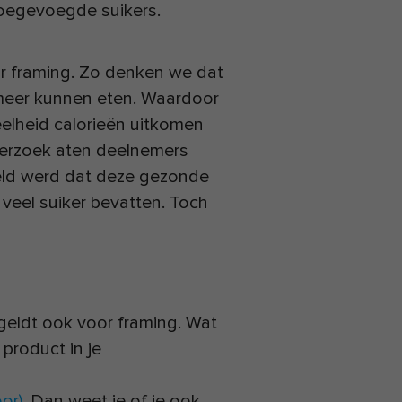
toegevoegde suikers.
or framing. Zo denken we dat
meer kunnen eten. Waardoor
eelheid calorieën uitkomen
erzoek aten deelnemers
eld werd dat deze gezonde
 veel suiker bevatten. Toch
geldt ook voor framing. Wat
 product in je
or)
. Dan weet je of je ook