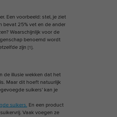
. Een voorbeeld: stel, je ziet
én bevat 25% vet en de ander
zen? Waarschijnlijk voor de
e eigenschap benoemd wordt
etzelfde zijn
.
[
1
]
 de illusie wekken dat het
. Maar dit hoeft natuurlijk
oegevoegde suikers’ kan je
gde suikers.
En een product
 suikervrij. Vaak voegen ze