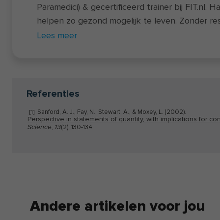
Paramedici) & gecertificeerd trainer bij FIT.nl. H
helpen zo gezond mogelijk te leven. Zonder res
op een leuke manier. Ze is allergisch voor fabe
Lees meer
voeding en voorziet je graag van de laatste in
leefstijl. Neeke besteedt haar vrije tijd het lief
paaldansen of yoga. Of tot rust komend in de 
hardlopen of wandelen met haar hond. Waar je 
Referenties
wakker mag maken? Pindakaas! ❤️ Lees hier
me
Sanford, A. J., Fay, N., Stewart, A., & Moxey, L. (2002).
[1]
FIT.nl
.
Perspective in statements of quantity, with implications for c
,
(2), 130-134.
Science
13
Andere artikelen voor jou