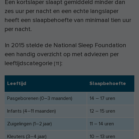
Een kortslaper slaapt gemiddeld minder dan
zes uur per nacht en een echte langslaper
heeft een slaapbehoefte van minimaal tien uur
per nacht.
In 2015 stelde de National Sleep Foundation
een handig overzicht op met adviezen per
leeftijdscategorie
:
[
11
]
Leeftijd
Slaapbehoefte
Pasgeborenen (0–3 maanden)
14 – 17 uren
Infants (4–11 maanden)
12 – 15 uren
Zuigelingen (1–2 jaar)
11 – 14 uren
Kleuters (3–4 jaar)
10 – 13 uren