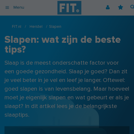
Menu
Afvallen
Fitnessoefeningen [video]
Podcast voor consumenten
Alle gezonde recepten
Over ons
FIT.nl
/
Herstel
/
Slapen
Cardio
Voedingsschema
Podcast voor professionals
Vegetarische recepten
Coaching
Slapen: wat zijn de beste
Herstel
Fitnessschema
Vegan recepten
Vacatures
tips?
Krachttraining
Begrippen
Koolhydraatarme recepten
Adverteren
Mindset
Slaap is de meest onderschatte factor voor
Nieuwsbrief
een goede gezondheid. Slaap je goed? Dan zit
Professionals
je veel beter in je vel en leef je langer. Oftewel:
Spiermassa
goed slapen is van levensbelang. Maar hoeveel
Voeding
moet je eigenlijk slapen en wat gebeurt er als je
Voedingssupplementen
slaapt? In dit artikel lees je de belangrijkste
slaaptips.