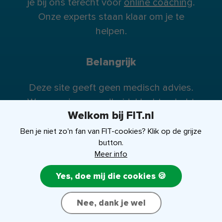
je bij ons terecht voor
online coaching
.
Onze experts staan klaar om je te
helpen.
Belangrijk
Deze site geeft geen medisch advies.
Wanneer je gezondheidsklachten hebt
Welkom bij FIT.nl
raden wij je te allen tijde aan contact op
te nemen met je huisarts (of eventueel
Ben je niet zo'n fan van FIT-cookies? Klik op de grijze
button.
specialist).
Meer info
Yes, doe mij die cookies 🍪
FIT-shop
Over ons
Contact
Nee, dank je wel