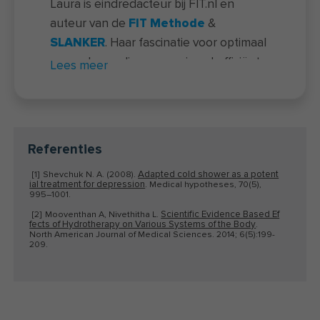
Laura is eindredacteur bij FIT.nl en
auteur van de
FIT Methode
&
SLANKER
. Haar fascinatie voor optimaal
gezonde voeding en maximaal efficiënt
Lees meer
sporten maakt dat ze zonder
identiteitsbewijs een flesje wijn niet
zomaar meekrijgt. Haar passies zijn
onder andere hardlopen, gewichten
Referenties
tillen, Muay Thai-boksen, koffie en
Adapted cold shower as a potent
[1]
Shevchuk N. A. (2008).
veganistische baksels maken (en
ial treatment for depression
. Medical hypotheses, 70(5),
uiteraard eten).
Bekijk hier het hele
995–1001.
team.
Scientific Evidence Based Ef
[2]
Mooventhan A, Nivethitha L.
fects of Hydrotherapy on Various Systems of the Body
.
North American Journal of Medical Sciences. 2014; 6(5):199-
209.