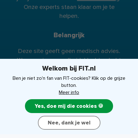
Onze experts staan klaar om je te
helpen.
Belangrijk
Deze site geeft geen medisch advies.
Wanneer je gezondheidsklachten hebt
Welkom bij FIT.nl
raden wij je te allen tijde aan contact op
te nemen met je huisarts (of eventueel
Ben je niet zo'n fan van FIT-cookies? Klik op de grijze
button.
specialist).
Meer info
Yes, doe mij die cookies 🍪
FIT-shop
Over ons
Contact
Nee, dank je wel