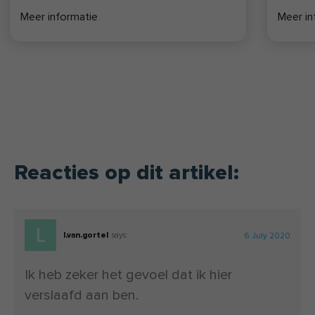
Meer informatie
Meer in
evidencebased leefstijlinterventies.
Reacties op dit artikel:
l.van.gortel
says:
6 July 2020
Ik heb zeker het gevoel dat ik hier
verslaafd aan ben.