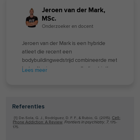
Jeroen van der Mark,
MSc.
Onderzoeker en docent
Jeroen van der Mark is een hybride
atleet die recent een
bodybuildingwedstrijd combineerde met
het voltooien van een volledige triatlon
Lees meer
– een unieke prestatie waarbij twee
uitersten samenkomen. Naast zijn
sportieve prestaties is hij docent van de
nieuwe
voedingscursus
en actief als
Referenties
onderzoeker bij FIT.nl. Hij rondde zowel
Cell-
[1]
De-Sola, G. J., Rodríguez, D. F. F., & Rubio, G. (2015).
een universitaire opleiding als een
Phone Addiction: A Review
.
,
, 175-
Frontiers in psychiatry
7
coachingsopleiding af. In de afgelopen
175.
jaren hielp Jeroen via
clinics
,
online