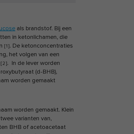
lucose
als brandstof. Bij een
tten in ketonlichamen, die
en
. De ketonconcentraties
[
1
]
ing, het volgen van een
g
. In de lever worden
[
2
]
roxybutyraat (d-BHB),
chaam worden gemaakt
chaam worden gemaakt. Klein
r twee varianten van,
tten BHB of acetoacetaat