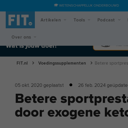
WETENSCHAPPELIJK ONDERBOUWD
Artikelen
Tools
Podcast
Over ons
Training & voedingsplan
Spier
Wat is jouw doel?
Meer kra
FIT.nl
Voedingssupplementen
Betere sportprest
05 okt. 2020
geplaatst
26 feb. 2024
geüpdate
Betere sportprest
door exogene ket