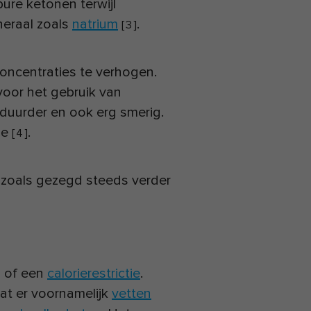
pure ketonen terwijl
neraal zoals
natrium
.
[
3
]
concentraties te verhogen.
oor het gebruik van
 duurder en ook erg smerig.
ne
.
[
4
]
 zoals gezegd steeds verder
g of een
calorierestrictie
.
at er voornamelijk
vetten