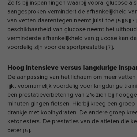
Zelfs bij inspanningen waarbij vooral glucose al
aangesproken vermindert de afhankelijkheid va
van vetten daarentegen neemt juist toe
[
5
]
[
6
]
[
7
]
beschikbaarheid van glucose neemt het uithou
verminderde afhankelijkheid van glucose kan d
voordelig zijn voor de sportprestatie
.
[
7
]
Hoog intensieve versus langdurige insp
De aanpassing van het lichaam om meer vetten
lijkt voornamelijk voordelig voor langdurige trai
een prestatieverbetering van 2% zien bij hoogge
minuten gingen fietsen. Hierbij kreeg een groe
drankje met koolhydraten. De andere groep kre
ketonesters. De prestaties van de atleten die k
beter
.
[
5
]