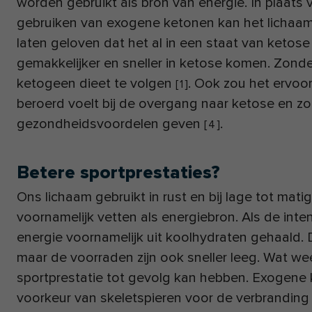
worden gebruikt als bron van energie. In plaats
gebruiken van exogene ketonen kan het lichaa
laten geloven dat het al in een staat van ketose
gemakkelijker en sneller in ketose komen. Zond
ketogeen dieet te volgen
. Ook zou het ervoor
[
1
]
beroerd voelt bij de overgang naar ketose en zo
gezondheidsvoordelen geven
.
[
4
]
Betere sportprestaties?
Ons lichaam gebruikt in rust en bij lage tot matig
voornamelijk vetten als energiebron. Als de inte
energie voornamelijk uit koolhydraten gehaald. D
maar de voorraden zijn ook sneller leeg. Wat w
sportprestatie tot gevolg kan hebben. Exogene
voorkeur van skeletspieren voor de verbranding