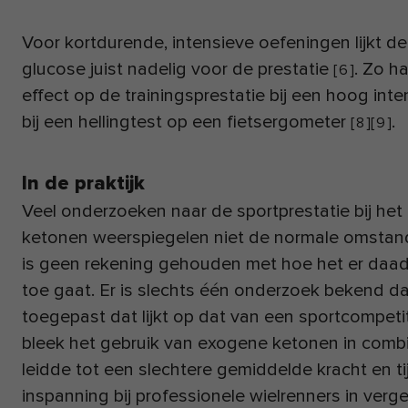
Voor kortdurende, intensieve oefeningen lijkt 
glucose juist nadelig voor de prestatie
. Zo h
[
6
]
effect op de trainingsprestatie bij een hoog int
bij een hellingtest op een fietsergometer
.
[
8
]
[
9
]
In de praktijk
Veel onderzoeken naar de sportprestatie bij he
ketonen weerspiegelen niet de normale omstand
is geen rekening gehouden met hoe het er daadwe
toe gaat. Er is slechts één onderzoek bekend da
toegepast dat lijkt op dat van een sportcompeti
bleek het gebruik van exogene ketonen in comb
leidde tot een slechtere gemiddelde kracht en ti
inspanning bij professionele wielrenners in verge