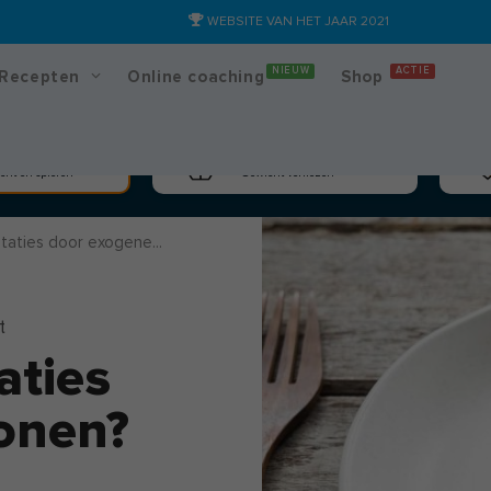
WEBSITE VAN HET JAAR 2021
NIEUW
ACTIE
Recepten
Online coaching
Shop
massa
Afslanken
cht en spieren
Gewicht verliezen
aties door exogene...
t
aties
onen?