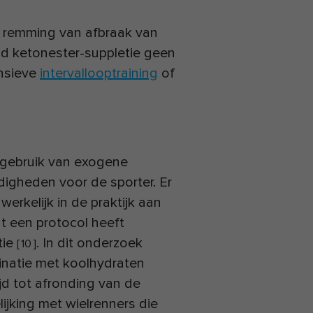
de remming van afbraak van
ad ketonester-suppletie geen
ensieve
intervallooptraining
of
t gebruik van exogene
igheden voor de sporter. Er
rkelijk in de praktijk aan
t een protocol heeft
tie
. In dit onderzoek
[
10
]
inatie met koolhydraten
jd tot afronding van de
lijking met wielrenners die