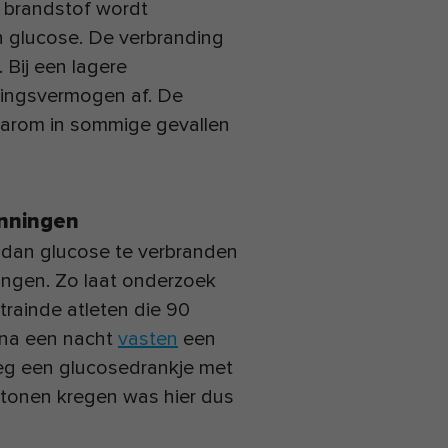
s brandstof wordt
n glucose. De verbranding
. Bij een lagere
dingsvermogen af. De
aarom in sommige gevallen
anningen
 dan glucose te verbranden
ningen. Zo laat onderzoek
trainde atleten die 90
p na een nacht
vasten
een
eg een glucosedrankje met
etonen kregen was hier dus