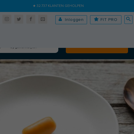
★ 32.737 KLANTEN GEHOLPEN
Inloggen
FIT PRO
Algehele fitheid
Volgende
Op gewicht blijven