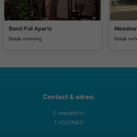
Band Pull Aparts
Meadow
Bekijk oefening
Bekijk oef
Contact & adres:
E: team@fit.nl
T: 0502111871