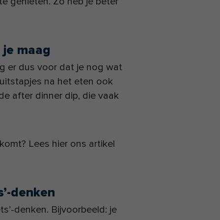
te genieten. Zo heb je beter
n je maag
org er dus voor dat je nog wat
uitstapjes na het eten ook
e after dinner dip, die vaak
komt? Lees hier ons artikel
ts’-denken
ts’-denken. Bijvoorbeeld: je