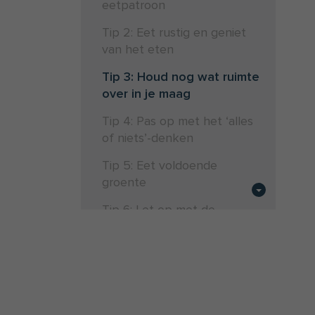
eetpatroon
Tip 2: Eet rustig en geniet
van het eten
Tip 3: Houd nog wat ruimte
over in je maag
Tip 4: Pas op met het ‘alles
of niets’-denken
Tip 5: Eet voldoende
groente
Tip 6: Let op met de
tussendoortjes en kies slim
Tip 7: Matig met alcohol en
drink voldoende water
Tip 8: Neem gezonde
tussendoortjes mee voor