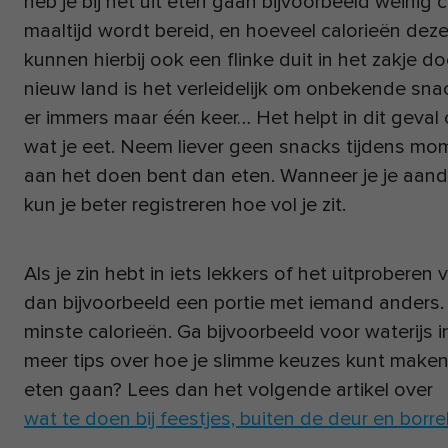
heb je bij het uit eten gaan bijvoorbeeld weinig
maaltijd wordt bereid, en hoeveel calorieën dez
kunnen hierbij ook een flinke duit in het zakje d
nieuw land is het verleidelijk om onbekende snac
er immers maar één keer… Het helpt in dit geval
wat je eet. Neem liever geen snacks tijdens mo
aan het doen bent dan eten. Wanneer je je aanda
kun je beter registreren hoe vol je zit.
Als je zin hebt in iets lekkers of het uitprobere
dan bijvoorbeeld een portie met iemand anders.
minste calorieën. Ga bijvoorbeeld voor waterijs in
meer tips over hoe je slimme keuzes kunt maken 
eten gaan? Lees dan het volgende artikel over
wat te doen bij feestjes, buiten de deur en borre