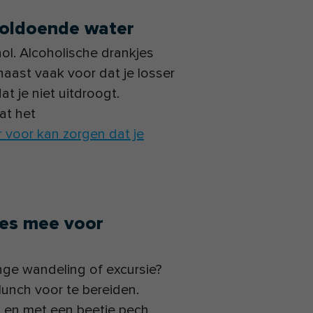
 voldoende water
l. Alcoholische drankjes
naast vaak voor dat je losser
t je niet uitdroogt.
at het
r voor kan zorgen dat je
jes mee voor
ange wandeling of excursie?
lunch voor te bereiden.
, en met een beetje pech