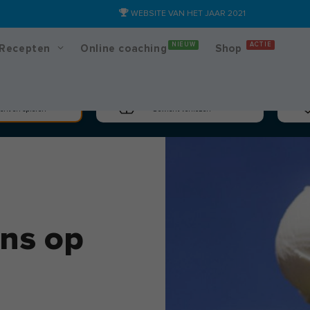
WEBSITE VAN HET JAAR 2021
NIEUW
ACTIE
Recepten
Online coaching
Shop
massa
Afslanken
cht en spieren
Gewicht verliezen
ans op