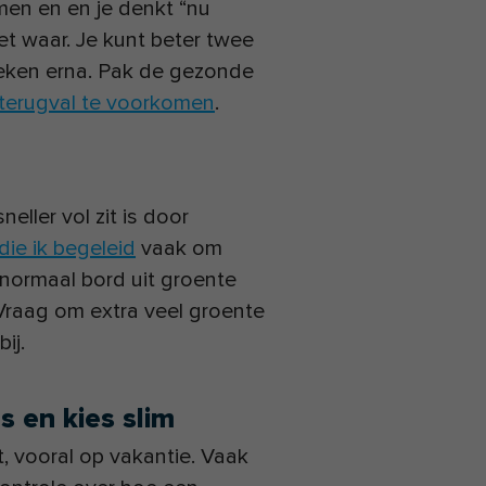
en en en je denkt “nu
niet waar. Je kunt beter twee
eken erna. Pak de gezonde
terugval te voorkomen
.
eller vol zit is door
ie ik begeleid
vaak om
 normaal bord uit groente
? Vraag om extra veel groente
ij.
s en kies slim
t, vooral op vakantie. Vaak