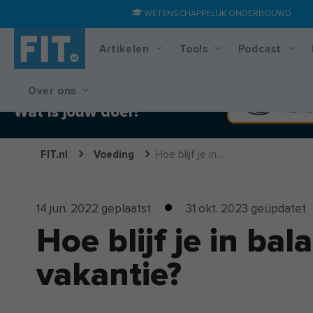
WETENSCHAPPELIJK ONDERBOUWD
Artikelen
Tools
Podcast
Over ons
Training & voedingsplan
Spier
Wat is jouw doel?
Meer kra
FIT.nl
Voeding
Hoe blijf je in...
14 jun. 2022
geplaatst
31 okt. 2023
geüpdatet
Hoe blijf je in bal
vakantie?