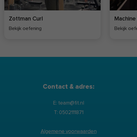
Zottman Curl
Machine 
Bekijk oefening
Bekijk oef
Contact & adres:
E: team@fit.nl
T: 0502111871
Algemene voorwaarden