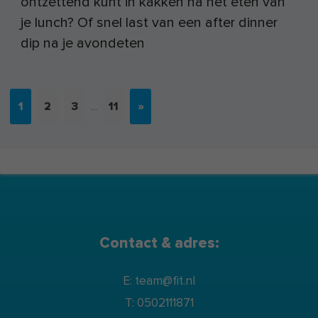
ontzettend kunt in kakken na het eten van
je lunch? Of snel last van een after dinner
dip na je avondeten
1
2
3
11
»
…
Contact & adres:
E: team@fit.nl
T: 0502111871