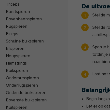
Triceps
De uitvoe
Borstspieren
Stel de m
Bovenbeenspieren
Rugspieren
Stel de r
Biceps
achillesp
Schuine buikspieren
Span je b
Bilspieren
totdat je
Heupspieren
naar binn
Hamstrings
Buikspieren
Laat het 
Onderarmspieren
Onderrugspieren
Belangrij
Onderste buikspieren
Begin langza
Bovenste buikspieren
Let er op dat
Kuitspieren