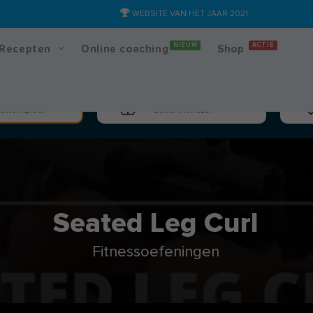
WEBSITE VAN HET JAAR 2021
NIEUW
ACTIE
Recepten
Online coaching
Shop
massa
Afslanken
cht en spieren
Gewicht verliezen
Seated Leg Curl
Fitnessoefeningen