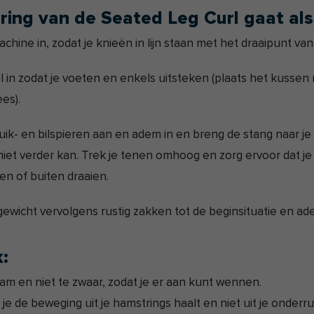
ring van de Seated Leg Curl gaat als
achine in, zodat je knieën in lijn staan met het draaipunt va
ol in zodat je voeten en enkels uitsteken (plaats het kussen
ees).
uik- en bilspieren aan en adem in en breng de stang naar je 
 niet verder kan. Trek je tenen omhoog en zorg ervoor dat j
en of buiten draaien.
gewicht vervolgens rustig zakken tot de beginsituatie en ade
k:
am en niet te zwaar, zodat je er aan kunt wennen.
 je de beweging uit je hamstrings haalt en niet uit je onderru