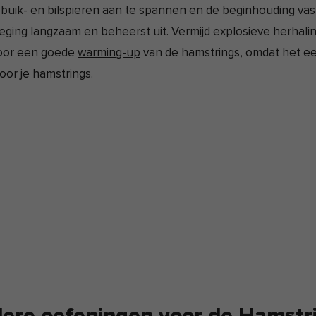
 buik- en bilspieren aan te spannen en de beginhouding vas
ging langzaam en beheerst uit. Vermijd explosieve herhali
voor een goede
warming-up
van de hamstrings, omdat het e
voor je hamstrings.
ere oefeningen voor de Hamstr