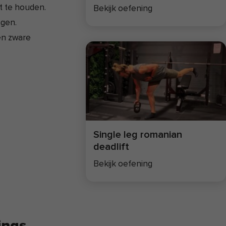
t te houden.
Bekijk oefening
ngen.
en zware
Single leg romanian
deadlift
Bekijk oefening
ings