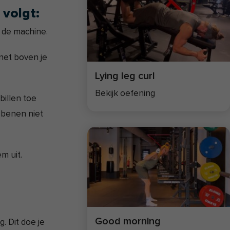
 volgt:
n de machine.
 net boven je
Lying leg curl
Bekijk oefening
billen toe
e benen niet
m uit.
Good morning
g. Dit doe je