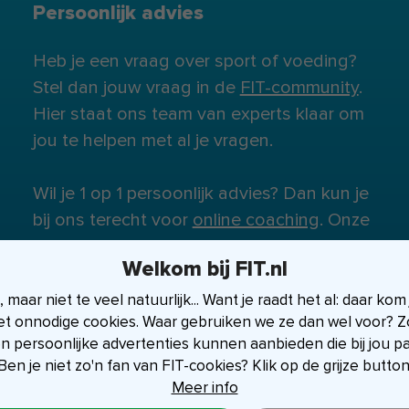
Persoonlijk advies
Heb je een vraag over sport of voeding?
Stel dan jouw vraag in de
FIT-community
.
Hier staat ons team van experts klaar om
jou te helpen met al je vragen.
Wil je 1 op 1 persoonlijk advies? Dan kun je
bij ons terecht voor
online coaching
. Onze
experts staan klaar om je te helpen.
Welkom bij FIT.nl
maar niet te veel natuurlijk... Want je raadt het al: daar kom
et onnodige cookies. Waar gebruiken we ze dan wel voor? Zo
en persoonlijke advertenties kunnen aanbieden die bij jou p
Ben je niet zo'n fan van FIT-cookies? Klik op de grijze button
Meer info