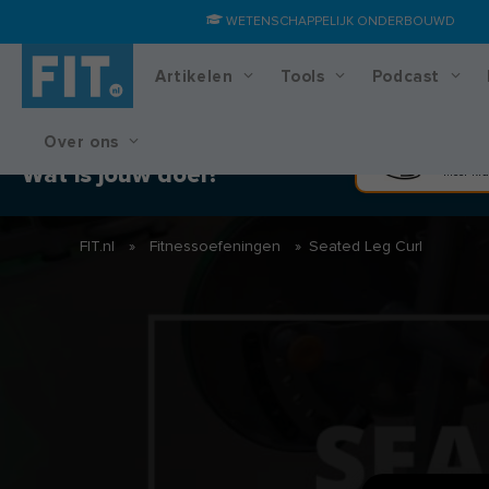
WETENSCHAPPELIJK ONDERBOUWD
Artikelen
Tools
Podcast
Over ons
Training & voedingsplan
Spier
Wat is jouw doel?
Meer kra
FIT.nl
»
Fitnessoefeningen
»
Seated Leg Curl