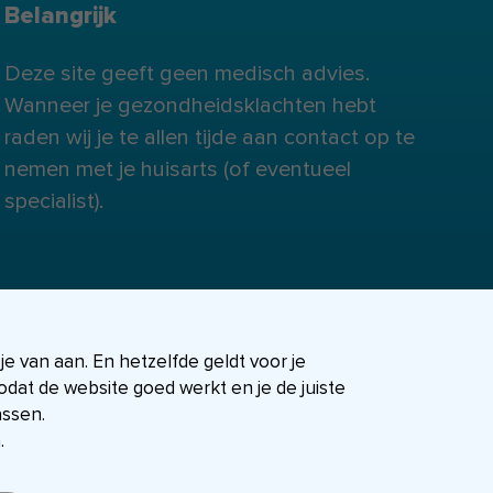
Belangrijk
Deze site geeft geen medisch advies.
Wanneer je gezondheidsklachten hebt
raden wij je te allen tijde aan contact op te
nemen met je huisarts (of eventueel
specialist).
 je van aan. En hetzelfde geldt voor je
dat de website goed werkt en je de juiste
assen.
.
FIT-shop
Over ons
Contact