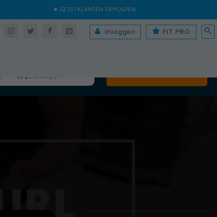
★ 32.737 KLANTEN GEHOLPEN
Inloggen
FIT PRO
Algehele fitheid
Volgende
Op gewicht blijven