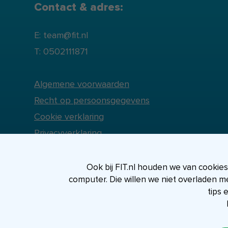
Contact & adres:
E: team@fit.nl
T: 0502111871
Algemene voorwaarden
Recht op persoonsgegevens
Cookie verklaring
Privacyverklaring
Ook bij FIT.nl houden we van cookies, 
computer. Die willen we niet overladen m
tips 