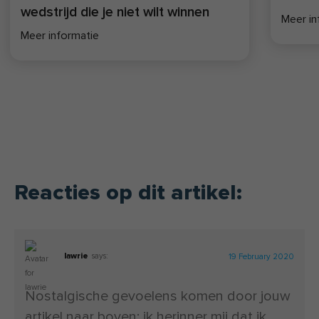
Daarnaast is Jeroen auteur van
wedstrijd die je niet wilt winnen
Meer in
meerdere (school)boeken, waaronder
Meer informatie
de
FIT Methode
en
SLANKER
. Ten
slotte is hij actief betrokken bij diverse
wetenschappelijke
onderzoeksprojecten, onder andere in
samenwerking met Maastricht University
en de Rijksuniversiteit Groningen,
gericht op de ontwikkeling van
evidencebased leefstijlinterventies.
Reacties op dit artikel:
lawrie
says:
19 February 2020
Nostalgische gevoelens komen door jouw
artikel naar boven: ik herinner mij dat ik