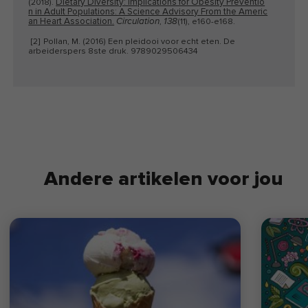
Dietary Diversity: Implications for Obesity Preventio
besteedt haar vrije tijd het liefst op de
(2018).
n in Adult Populations: A Science Advisory From the Americ
kop tijdens paaldansen of yoga. Of tot
an Heart Association.
,
(11), e160-e168.
Circulation
138
rust komend in de natuur met een
[2]
Pollan, M. (2016) Een pleidooi voor echt eten. De
arbeiderspers 8ste druk. 9789029506434
rondje hardlopen of wandelen met haar
hond. Waar je haar 's nachts voor wakker
mag maken? Pindakaas! ❤️ Lees hier
meer over de missie van FIT.nl
.
Andere artikelen voor jou