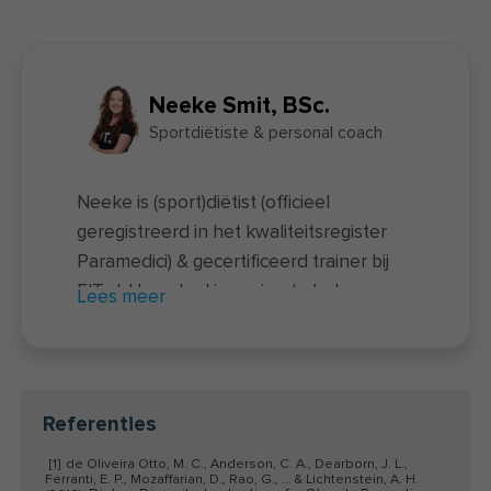
Neeke Smit, BSc.
Sportdiëtiste & personal coach
Neeke is (sport)diëtist (officieel
geregistreerd in het kwaliteitsregister
Paramedici) & gecertificeerd trainer bij
FIT.nl. Haar doel is om jou te helpen zo
Lees meer
gezond mogelijk te leven. Zonder
restricties, zonder onzin en op een
leuke manier. Ze is allergisch voor
fabeltjes en hypes over voeding en
Referenties
voorziet je graag van de laatste inzichten
[1]
de Oliveira Otto, M. C., Anderson, C. A., Dearborn, J. L.,
over een gezonde leefstijl. Neeke
Ferranti, E. P., Mozaffarian, D., Rao, G., … & Lichtenstein, A. H.