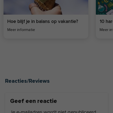
Hoe blijf je in balans op vakantie?
10 ha
Meer informatie
Meer in
Reacties/Reviews
Geef een reactie
Je e-mailadres wordt niet gepubliceerd.