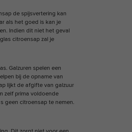
ensap de spijsvertering kan
r als het goed is kan je
. Indien dit niet het geval
glas citroensap zal je
aas. Galzuren spelen een
helpen bij de opname van
p lijkt de afgifte van galzuur
am zelf prima voldoende
us geen citroensap te nemen.
g. Dit zorgt niet voor een