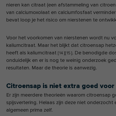
nieren kan citraat (een afstammeling van citroe
van calciumoxolaat en calciumfosfaat verminderen
bevat loop je het risico om nierstenen te ontwi
Voor het voorkomen van nierstenen wordt nu v
kaliumcitraat. Maar het blijkt dat citroensap hetz
heeft als kaliumcitraat
. De benodigde dos
[
14
]
[
15
]
onduidelijk en er is nog te weinig onderzoek g
resultaten. Maar de theorie is aanwezig.
Citroensap is niet extra goed voor 
Er zijn meerdere theorieën waarom citroensap g
spijsvertering. Helaas zijn deze niet onderzocht 
algemeen prima zelf.