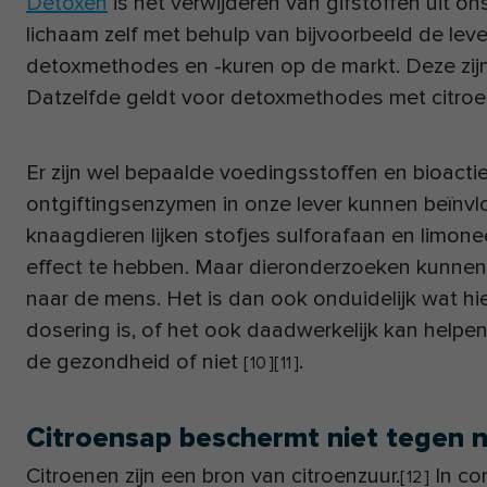
Detoxen
is het verwijderen van gifstoffen uit on
lichaam zelf met behulp van bijvoorbeeld de lever
detoxmethodes en -kuren op de markt. Deze zij
Datzelfde geldt voor detoxmethodes met citro
Er zijn wel bepaalde voedingsstoffen en bioacti
ontgiftingsenzymen in onze lever kunnen beïnvl
knaagdieren lijken stofjes sulforafaan en limone
effect te hebben. Maar dieronderzoeken kunnen 
naar de mens. Het is dan ook onduidelijk wat h
dosering is, of het ook daadwerkelijk kan helpen 
de gezondheid of niet
.
[
10
]
[
11
]
Citroensap beschermt niet tegen 
Citroenen zijn een bron van citroenzuur.
In co
[
12
]