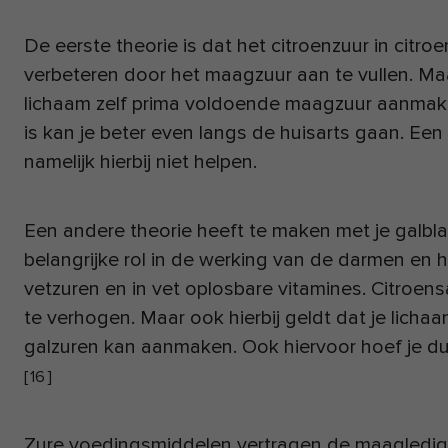
De eerste theorie is dat het citroenzuur in citro
verbeteren door het maagzuur aan te vullen. Maa
lichaam zelf prima voldoende maagzuur aanmaken
is kan je beter even langs de huisarts gaan. Een 
namelijk hierbij niet helpen.
Een andere theorie heeft te maken met je galbl
belangrijke rol in de werking van de darmen en 
vetzuren en in vet oplosbare vitamines. Citroensa
te verhogen. Maar ook hierbij geldt dat je licha
galzuren kan aanmaken. Ook hiervoor hoef je d
[
16
]
Zure voedingsmiddelen vertragen de maagledigin