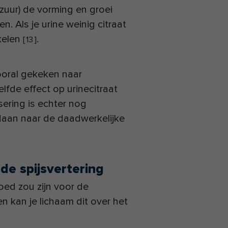
nzuur) de vorming en groei
. Als je urine weinig citraat
kkelen
.
[
13
]
ooral gekeken naar
elfde effect op urinecitraat
ering is echter nog
edaan naar de daadwerkelijke
de spijsvertering
oed zou zijn voor de
en kan je lichaam dit over het