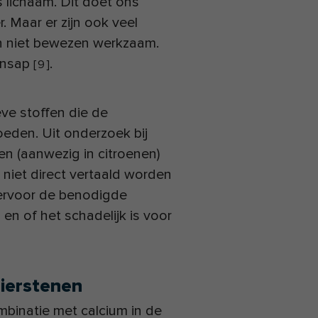
s lichaam. Dit doet ons
. Maar er zijn ook veel
n niet bewezen werkzaam.
ensap
.
[
9
]
eve stoffen die de
oeden. Uit onderzoek bij
en (aanwezig in citroenen)
niet direct vertaald worden
iervoor de benodigde
en of het schadelijk is voor
nierstenen
mbinatie met calcium in de