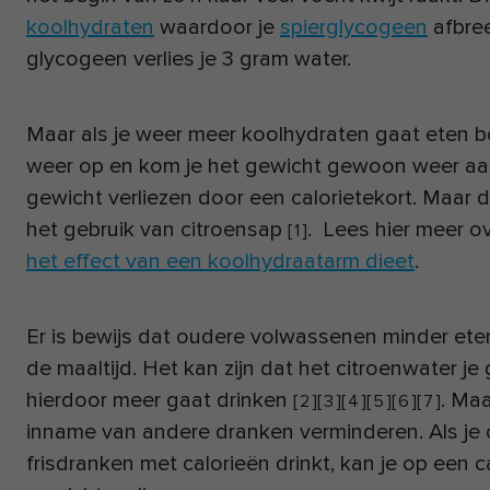
koolhydraten
waardoor je
spierglycogeen
afbree
glycogeen verlies je 3 gram water.
Maar als je weer meer koolhydraten gaat eten 
weer op en kom je het gewicht gewoon weer aan
gewicht verliezen door een calorietekort. Maar d
het gebruik van citroensap
. Lees hier meer o
[
1
]
het effect van een koolhydraatarm dieet
.
Er is bewijs dat oudere volwassenen minder eten
de maaltijd. Het kan zijn dat het citroenwater j
hierdoor meer gaat drinken
. Maa
[
2
]
[
3
]
[
4
]
[
5
]
[
6
]
[
7
]
inname van andere dranken verminderen. Als je c
frisdranken met calorieën drinkt, kan je op een 