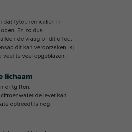
n dat fytochemicaliën in
rhogen. En zo dus
lleen de vraag of dit effect
oensap dit kan veroorzaken
[
8
]
 veel te veel opgeblazen.
je lichaam
n ontgiften.
 citroenwater de lever kan
ate optreedt is nog