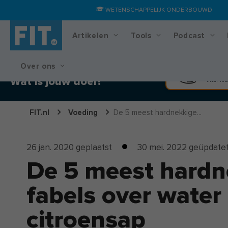
WETENSCHAPPELIJK ONDERBOUWD
Artikelen
Tools
Podcast
Over ons
Training & voedingsplan
Spier
Wat is jouw doel?
Meer kra
FIT.nl
Voeding
De 5 meest hardnekkige...
26 jan. 2020
geplaatst
30 mei. 2022
geüpdate
De 5 meest hardn
fabels over water
citroensap