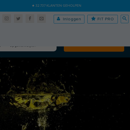
★ 32.737 KLANTEN GEHOLPEN
Inloggen
FIT PRO
Algehele fitheid
Volgende
Op gewicht blijven