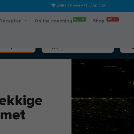
WEBSITE VAN HET JAAR 2021
NIEUW
ACTIE
Recepten
Online coaching
Shop
massa
Afslanken
cht en spieren
Gewicht verliezen
t
ekkige
 met