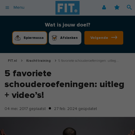
Menu
Afvallen
Fitnessoefeningen [video]
Podcast voor consumenten
Alle gezonde recepten
Over ons
Wat is jouw doel?
Cardio
Voedingsschema
Podcast voor professionals
Vegetarische recepten
Coaching
Volgende
Spiermassa
Afslanken
Herstel
Fitnessschema
Vegan recepten
Vacatures
Krachttraining
Begrippen
Koolhydraatarme recepten
Adverteren
Mindset
FIT.nl
Krachttraining
5 favoriete schouderoefeningen: uitleg...
Nieuwsbrief
5 favoriete
Professionals
schouderoefeningen: uitleg
Spiermassa
Voeding
+ video’s!
Voedingssupplementen
04 mei. 2017
geplaatst
27 feb. 2024
geüpdatet