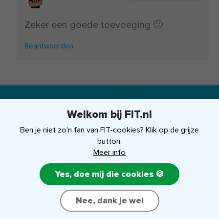
Zeker een goede toevoeging 🙂
Beantwoorden
Welkom bij FIT.nl
Ben je niet zo'n fan van FIT-cookies? Klik op de grijze
Contact & adres:
button.
Meer info
E: team@fit.nl
T: 0502111871
Yes, doe mij die cookies 🍪
Nee, dank je wel
Algemene voorwaarden
Recht op persoonsgegevens