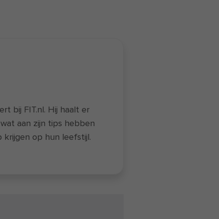
 bij FIT.nl. Hij haalt er
 wat aan zijn tips hebben
ijgen op hun leefstijl.
 Erik houdt van
itsloverij leest hij
l met onverwachte
rsiteit van Groningen &
-auteur van het
hode
&
SLANKER
.