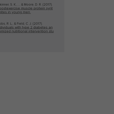
Skinner, S. K., … & Moore, D. R. (2017).
er en bootcamptrainer.
postexercise muscle protein synt
ites in young men.
hrijven van
ine en offline coaching.
bs, R. L., & Field, C. J. (2017).
dividuals with type 2 diabetes an
mized nutritional intervention stu