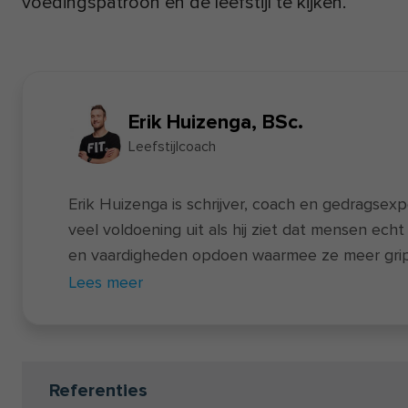
voedingspatroon en de leefstijl te kijken.
Erik Huizenga, BSc.
Leefstijlcoach
Erik Huizenga is schrijver, coach en gedragsexpert
veel voldoening uit als hij ziet dat mensen echt
en vaardigheden opdoen waarmee ze meer grip kr
Zijn focus ligt hierbij op gewoonteverandering.
Lees meer
wielrennen, hardlopen en fitness. Naast al deze u
geregeld een boek of komt hij op een festiva
danspasjes. 🕺 Opleiding: BSc. Sociologie. Unive
gecertificeerd Smartsize me-coach. Hij is mede
Referenties
succesvolle boek en stappenplan de
FIT Met