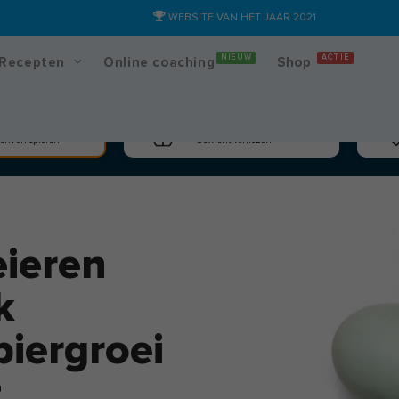
WEBSITE VAN HET JAAR 2021
NIEUW
ACTIE
Recepten
Online coaching
Shop
massa
Afslanken
cht en spieren
Gewicht verliezen
eieren
k
piergroei
t