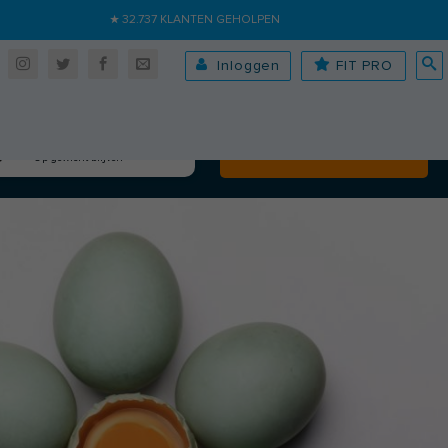
★ 32.737 KLANTEN GEHOLPEN
Inloggen
FIT PRO
Algehele fitheid
Volgende
Op gewicht blijven