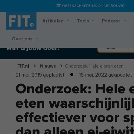
WETENSCHAPPELIJK ONDERBOUWD
Artikelen
Tools
Podcast
Over ons
Training & voedingsplan
Spier
Wat is jouw doel?
Meer kra
FIT.nl
Nieuws
Onderzoek: Hele eieren eten...
21 mei. 2019
geplaatst
18 mei. 2022
geüpdatet
Onderzoek: Hele 
eten waarschijnlij
effectiever voor s
dan alleen ei-eiwi