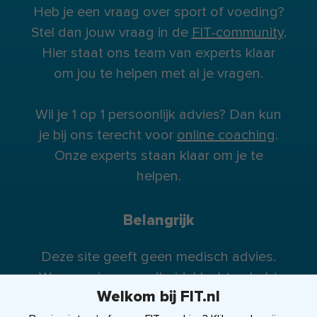
Heb je een vraag over sport of voeding?
Stel dan jouw vraag in de
FIT-community
.
Hier staat ons team van experts klaar
om jou te helpen met al je vragen.
Wil je 1 op 1 persoonlijk advies? Dan kun
je bij ons terecht voor
online coaching
.
Onze experts staan klaar om je te
helpen.
Belangrijk
Deze site geeft geen medisch advies.
Wanneer je gezondheidsklachten hebt
Welkom bij FIT.nl
raden wij je te allen tijde aan contact op