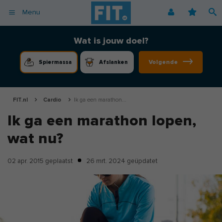
Menu
Afvallen
Fitnessoefeningen [video]
Podcast voor consumenten
Alle gezonde recepten
Over ons
Wat is jouw doel?
Cardio
Voedingsschema
Podcast voor professionals
Vegetarische recepten
Coaching
Volgende
Spiermassa
Afslanken
Herstel
Fitnessschema
Vegan recepten
Vacatures
Krachttraining
Begrippen
Koolhydraatarme recepten
Adverteren
Mindset
FIT.nl
Cardio
Ik ga een marathon...
Nieuwsbrief
Ik ga een marathon lopen,
Professionals
wat nu?
Spiermassa
Voeding
02 apr. 2015
geplaatst
26 mrt. 2024
geüpdatet
Voedingssupplementen