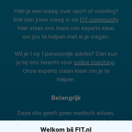
Heb je een vraag over sport of voeding?
Stel dan jouw vraag in de
FIT-community
.
Hier staat ons team van experts klaar
om jou te helpen met al je vragen.
Wil je 1 op 1 persoonlijk advies? Dan kun
je bij ons terecht voor
online coaching
.
Onze experts staan klaar om je te
helpen.
Belangrijk
Deze site geeft geen medisch advies.
Wanneer je gezondheidsklachten hebt
Welkom bij FIT.nl
raden wij je te allen tijde aan contact op