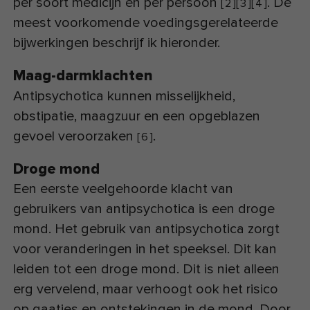
per soort medicijn en per persoon
. De
[
2
]
[
3
]
[
4
]
meest voorkomende voedingsgerelateerde
bijwerkingen beschrijf ik hieronder.
Maag-darmklachten
Antipsychotica kunnen misselijkheid,
obstipatie, maagzuur en een opgeblazen
gevoel veroorzaken
.
[
6
]
Droge mond
Een eerste veelgehoorde klacht van
gebruikers van antipsychotica is een droge
mond. Het gebruik van antipsychotica zorgt
voor veranderingen in het speeksel. Dit kan
leiden tot een droge mond. Dit is niet alleen
erg vervelend, maar verhoogt ook het risico
op gaatjes en ontstekingen in de mond. Door