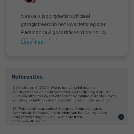
Neeke is (sport)diëtist (officieel
geregistreerd in het kwaliteitsregister
Paramedici) & gecertificeerd trainer bij
FIT.nl. Haar doel is om jou te helpen zo
Lees meer
gezond mogelijk te leven. Zonder
restricties, zonder onzin en op een
leuke manier. Ze is allergisch voor
fabeltjes en hypes over voeding en
Referenties
voorziet je graag van de laatste inzichten
[1]
Catthoor, K. (2020) Wat is het verschil tussen
over een gezonde leefstijl. Neeke
antidepressiva en antipsychotica. Geraadpleegd op 10-11-
besteedt haar vrije tijd het liefst op de
2020 via https://www.psychosenet.be/online-spreekuur/wat-
is-het-verschil-tussen-antipsychotica-en-antidepressiva/
kop tijdens paaldansen of yoga. Of tot
[2]
Farmacotherapeutisch Kompas, Antipsychotica:
rust komend in de natuur met een
Commissie Farmaceutische Hulp van het College voor
Zorgverzekeringen; 2010. Available from:
rondje hardlopen of wandelen met haar
http://www.fk.cvz.nl/.
hond. Waar je haar 's nachts voor wakker
[3]
Scheepers-Hoeks, A. M. J. W., Wessels-Basten, S. J. W.,
Scherders, M. J. W. T., Bravenboer, B., Loonen, A. J. M.,