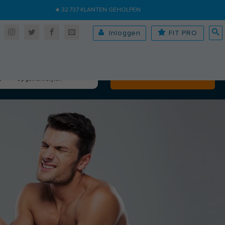
★ 32.737 KLANTEN GEHOLPEN
Inloggen
FIT PRO
Algehele fitheid
Volgende
Op gewicht blijven