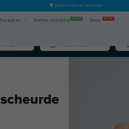
WEBSITE VAN HET JAAR 2021
NIEUW
ACTIE
Recepten
Online coaching
Shop
massa
Afslanken
cht en spieren
Gewicht verliezen
escheurde