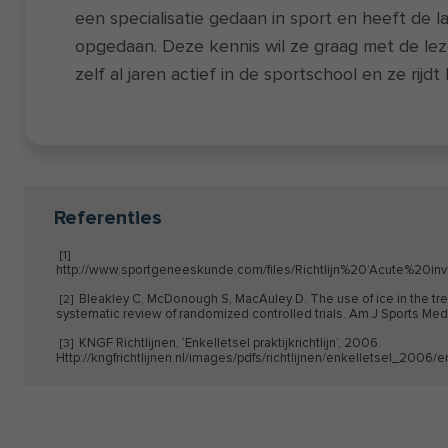
een specialisatie gedaan in sport en heeft de la
opgedaan. Deze kennis wil ze graag met de leze
zelf al jaren actief in de sportschool en ze rijdt 
Referenties
[1]
http://www.sportgeneeskunde.com/files/Richtlijn%20’Acute%20
Bleakley C, McDonough S, MacAuley D. The use of ice in the trea
[2]
systematic review of randomized controlled trials. Am J Sports Med
KNGF Richtlijnen, ‘Enkelletsel praktijkrichtlijn’, 2006.
[3]
Http://kngfrichtlijnen.nl/images/pdfs/richtlijnen/enkelletsel_2006/enk
Kannus P, Renström P. Current Concepts Review: Treatment for ac
[4]
the ankle. Bone Joint Surg AM 1991;73(2):305-12.
Karlsson J, Eriksson BI, Swärd L. Early functional treatment for a
[5]
joint. Scan J Med Sci Sports 1996;6(6):341-5.