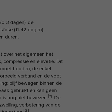
 (0-3 dagen), de
gsfase (11-42 dagen).
en duren.
rdt over het algemeen het
s, compressie en elevatie. Dit
t moet houden, de enkel
orbeeld verband en de voet
ng: blijf bewegen binnen de
 vaak gebruikt en kan geen
[
2]
an is nog niet bewezen
. De
 zwelling, verbetering van de
[
3
]