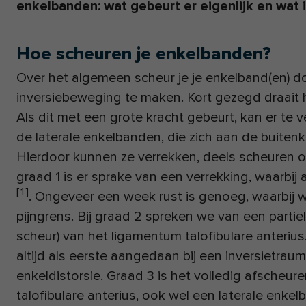
enkelbanden: wat gebeurt er eigenlijk en wat 
Hoe scheuren je enkelbanden?
Over het algemeen scheur je je enkelband(en) d
inversiebeweging te maken. Kort gezegd draait h
Als dit met een grote kracht gebeurt, kan er te 
de laterale enkelbanden, die zich aan de buiten
Hierdoor kunnen ze verrekken, deels scheuren of
graad 1 is er sprake van een verrekking, waarbij
[
1
]
. Ongeveer een week rust is genoeg, waarbij
pijngrens. Bij graad 2 spreken we van een partiël
scheur) van het ligamentum talofibulare anterius. 
altijd als eerste aangedaan bij een inversietra
enkeldistorsie. Graad 3 is het volledig afscheu
talofibulare anterius, ook wel een laterale enk