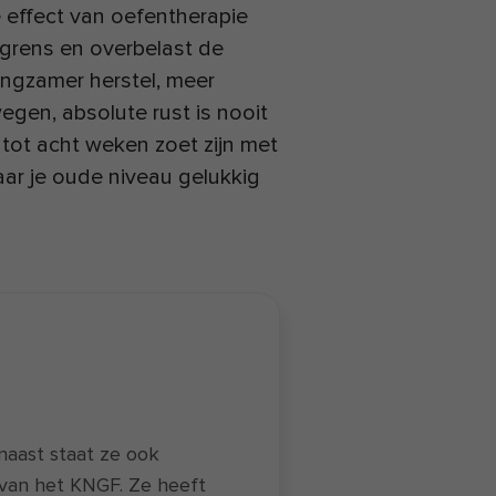
e effect van oefentherapie
jngrens en overbelast de
langzamer herstel, meer
ewegen, absolute rust is nooit
s tot acht weken zoet zijn met
naar je oude niveau gelukkig
rnaast staat ze ook
r van het KNGF. Ze heeft