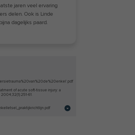
atste jaren veel ervaring
rs delen. Ook is Linde
bijna dagelijks paard.
inversietrauma%20van%20de%20enkel’.pdf
tment of acute soft-tissue injury: a
 2004;32(1):251-61.
elletsel_praktijkrichtlijn.pdf
ute tears of the lateral ligaments of
cute ligament injuries of the ankle