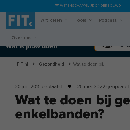
WETENSCHAPPELIJK ONDERBOUWD
Artikelen
Tools
Podcast
Over ons
Training & voedingsplan
Spier
Wat is jouw doel?
Meer kra
FIT.nl
Gezondheid
Wat te doen bij...
30 jun. 2015
geplaatst
26 mei. 2022
geüpdatet
Wat te doen bij g
enkelbanden?