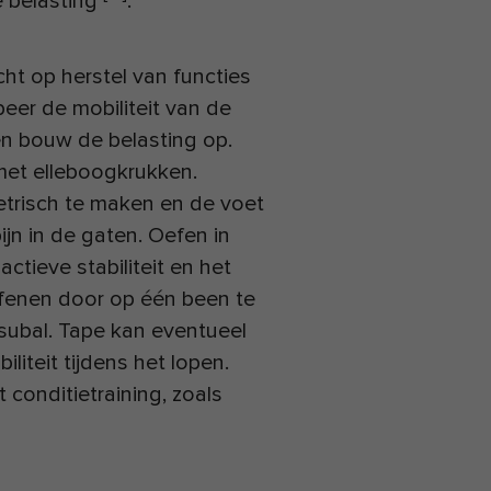
e belasting
.
cht op herstel van functies
eer de mobiliteit van de
n bouw de belasting op.
met elleboogkrukken.
etrisch te maken en de voet
ijn in de gaten. Oefen in
ctieve stabiliteit en het
oefenen door op één been te
subal. Tape kan eventueel
iteit tijdens het lopen.
conditietraining, zoals