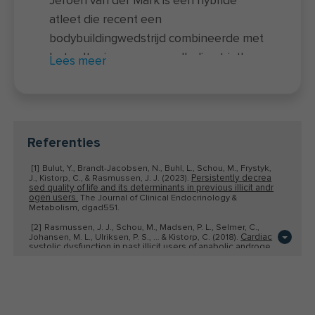
Jeroen van der Mark is een hybride
atleet die recent een
bodybuildingwedstrijd combineerde met
het voltooien van een volledige triatlon
Lees meer
– een unieke prestatie waarbij twee
uitersten samenkomen. Naast zijn
sportieve prestaties is hij docent van de
nieuwe
voedingscursus
en actief als
Referenties
onderzoeker bij FIT.nl. Hij rondde zowel
[1]
Bulut, Y., Brandt-Jacobsen, N., Buhl, L., Schou, M., Frystyk,
een universitaire opleiding als een
Persistently decrea
J., Kistorp, C., & Rasmussen, J. J. (2023).
sed quality of life and its determinants in previous illicit andr
coachingsopleiding af. In de afgelopen
ogen users.
The Journal of Clinical Endocrinology &
jaren hielp Jeroen via
clinics
,
online
Metabolism, dgad551.
coaching
en diverse boeken duizenden
[2]
Rasmussen, J. J., Schou, M., Madsen, P. L., Selmer, C.,
Cardiac
Johansen, M. L., Ulriksen, P. S., … & Kistorp, C. (2018).
mensen om het maximale uit hun
systolic dysfunction in past illicit users of anabolic androge
nic steroids.
,
, 49-56.
American heart journal
203
sportprestaties en leefstijl te halen. Zijn
Sympto
[3]
Cafri, G., Olivardia, R., & Thompson, J. K. (2008).
passie ligt in het vertalen van
m characteristics and psychiatric comorbidity among males
with muscle dysmorphia.
Comprehensive psychiatry, 49(4),
wetenschappelijke inzichten over
374-379.