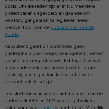
dosis. Om die reden zijn er in NL meerdere
onderzoeken uitgevoerd en gaande om
verstandiger gebruik te reguleren. Meer
hierover hoor je in de
podcast met Pim de
Ronde
.
Aanvullend geeft dit onderzoek geen
duidelijkheid over mogelijke langetermijneffect
op hart- en vaatproblemen. Echter, is hier wel
meer onderzoek over bekend wat bij hoge
dosis bij sommigen kan leiden tot diverse
gezondheidsrisico’s
.
[
2
]
Ten slotte beschrijven de auteurs dat in eerder
onderzoek 44% en 46% van de gebruikers
enige vorm van
bigorexia
heeft
. Mogelijk
[
3
]
[
4
]