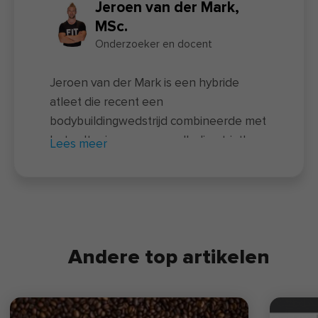
Jeroen van der Mark,
MSc.
Onderzoeker en docent
Jeroen van der Mark is een hybride
atleet die recent een
bodybuildingwedstrijd combineerde met
het voltooien van een volledige triatlon
Lees meer
– een unieke prestatie waarbij twee
uitersten samenkomen. Naast zijn
sportieve prestaties is hij docent van de
nieuwe
voedingscursus
en actief als
onderzoeker bij FIT.nl. Hij rondde zowel
Andere top artikelen
een universitaire opleiding als een
coachingsopleiding af. In de afgelopen
jaren hielp Jeroen via
clinics
,
online
coaching
en diverse boeken duizenden