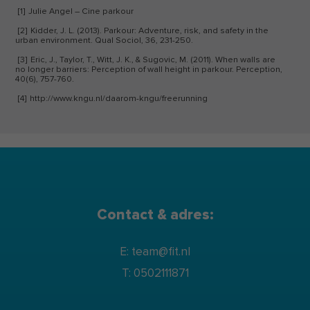
evidencebased leefstijlinterventies.
[1]
Julie Angel – Cine parkour
[2]
Kidder, J. L. (2013). Parkour: Adventure, risk, and safety in the
urban environment. Qual Sociol, 36, 231-250.
[3]
Eric, J., Taylor, T., Witt, J. K., & Sugovic, M. (2011). When walls are
no longer barriers: Perception of wall height in parkour. Perception,
40(6), 757-760.
[4]
http://www.kngu.nl/daarom-kngu/freerunning
Contact & adres:
E: team@fit.nl
T: 0502111871