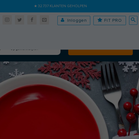
★ 32.737 KLANTEN GEHOLPEN
Inloggen
FIT PRO
Algehele fitheid
Volgende
Op gewicht blijven