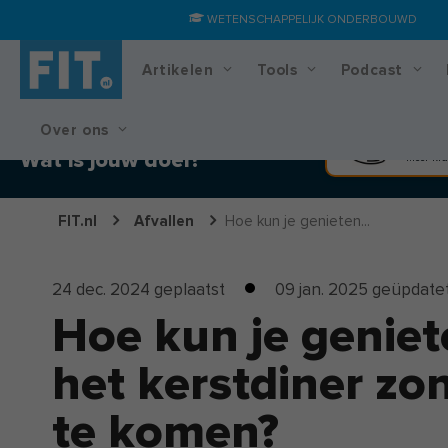
WETENSCHAPPELIJK ONDERBOUWD
Artikelen
Tools
Podcast
Over ons
Training & voedingsplan
Spier
Wat is jouw doel?
Meer kra
FIT.nl
Afvallen
Hoe kun je genieten...
24 dec. 2024
geplaatst
09 jan. 2025
geüpdate
Hoe kun je geniet
het kerstdiner zo
te komen?