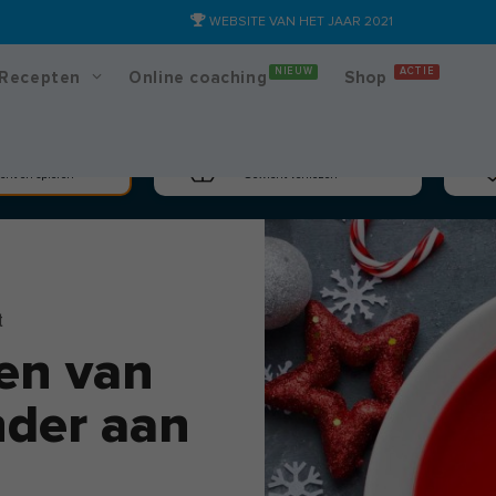
WEBSITE VAN HET JAAR 2021
NIEUW
ACTIE
Recepten
Online coaching
Shop
massa
Afslanken
cht en spieren
Gewicht verliezen
t
en van
nder aan