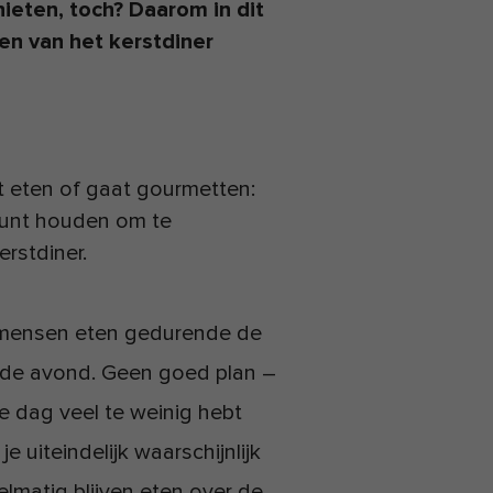
nieten, toch? Daarom in dit
ten van het kerstdiner
aat eten of gaat gourmetten:
 kunt houden om te
erstdiner.
mensen eten gedurende de
 de avond. Geen goed plan –
de dag veel te weinig hebt
e uiteindelijk waarschijnlijk
lmatig blijven eten over de