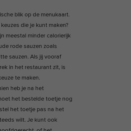
ische blik op de menukaart.
e keuzes die je kunt maken?
n meestal minder calorierijk
oude rode sauzen zoals
te sauzen. Als jij vooraf
k in het restaurant zit, is
keuze te maken.
ien heb je na het
oet het bestelde toetje nog
el het toetje pas na het
teeds wilt. Je kunt ook
hoofdgerecht, of het