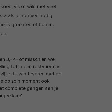
koen, vis of wild met veel
asta als je normaal nodig
elijk groenten of bonen.
hee.
een 3,- 4- of misschien wel
ing tot in een restaurant is
zij je dit van tevoren met de
 je op zo’n moment ook
iet complete gangen aan je
aanpakken?