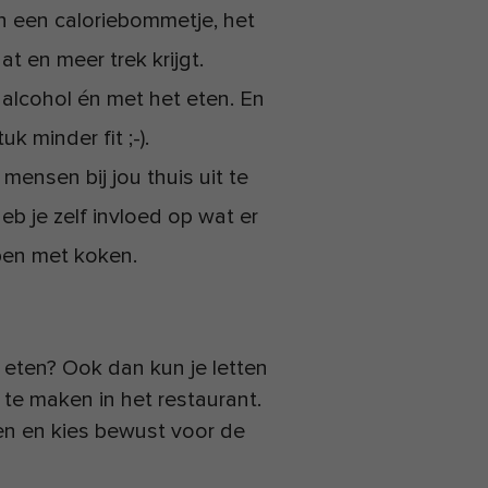
een een caloriebommetje, het
t en meer trek krijgt.
 alcohol én met het eten. En
k minder fit ;-).
mensen bij jou thuis uit te
b je zelf invloed op wat er
lpen met koken.
 eten? Ook dan kun je letten
 te maken in het restaurant.
ten en kies bewust voor de