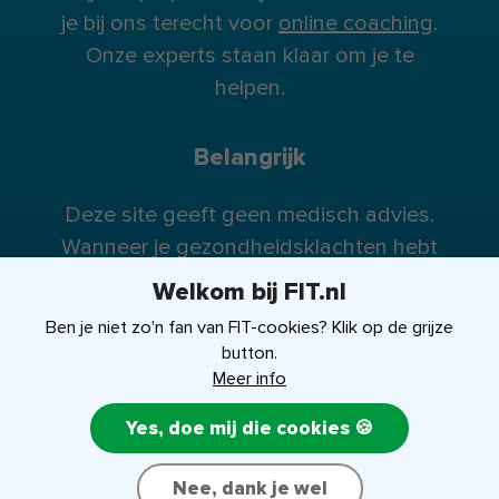
je bij ons terecht voor
online coaching
.
Onze experts staan klaar om je te
helpen.
Belangrijk
Deze site geeft geen medisch advies.
Wanneer je gezondheidsklachten hebt
raden wij je te allen tijde aan contact op
Welkom bij FIT.nl
te nemen met je huisarts (of eventueel
Ben je niet zo'n fan van FIT-cookies? Klik op de grijze
specialist).
button.
Meer info
Yes, doe mij die cookies 🍪
FIT-shop
Over ons
Contact
Nee, dank je wel