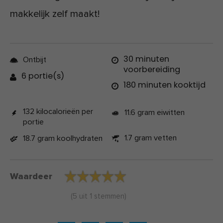
makkelijk zelf maakt!
30 minuten
Ontbijt
voorbereiding
6 portie(s)
180 minuten kooktijd
132 kilocalorieën per
11.6 gram eiwitten
portie
1.7 gram vetten
18.7 gram koolhydraten
Waardeer
(
5
uit
1
stemmen)