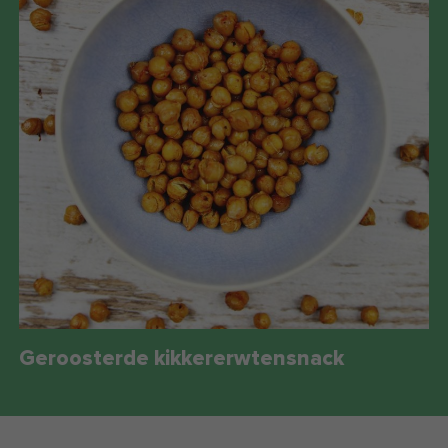
Geroosterde kikkererwtensnack