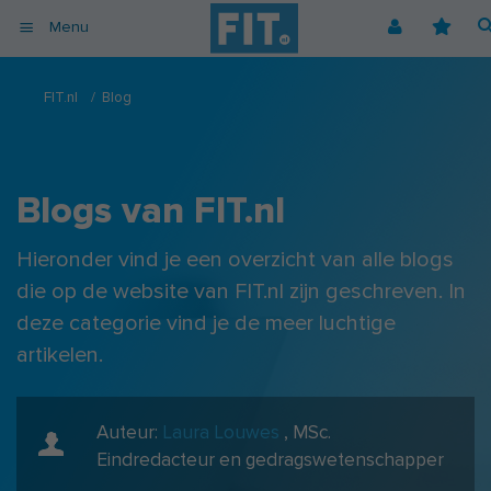
Menu
Afvallen
Fitnessoefeningen [video]
Podcast voor consumenten
Alle gezonde recepten
Over ons
FIT.nl
/
Blog
Cardio
Voedingsschema
Podcast voor professionals
Vegetarische recepten
Coaching
Herstel
Fitnessschema
Vegan recepten
Vacatures
Krachttraining
Begrippen
Koolhydraatarme recepten
Adverteren
Blogs van FIT.nl
Mindset
Nieuwsbrief
Hieronder vind je een overzicht van alle blogs
Professionals
die op de website van FIT.nl zijn geschreven. In
Spiermassa
deze categorie vind je de meer luchtige
Voeding
artikelen.
Voedingssupplementen
Auteur:
Laura Louwes
,
MSc.
Eindredacteur en gedragswetenschapper