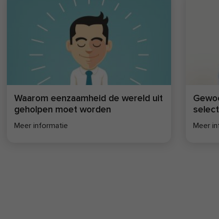
FIT.nl
.
Waarom eenzaamheid de wereld uit
Gewoo
geholpen moet worden
selec
Meer informatie
Meer in