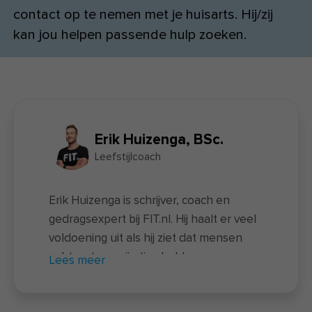
contact op te nemen met je huisarts. Hij/zij
kan jou helpen passende hulp zoeken.
Erik Huizenga, BSc.
Leefstijlcoach
Erik Huizenga is schrijver, coach en
gedragsexpert bij FIT.nl. Hij haalt er veel
voldoening uit als hij ziet dat mensen
echt wat aan zijn tips hebben en
Lees meer
vaardigheden opdoen waarmee ze
meer grip krijgen op hun leefstijl. Zijn