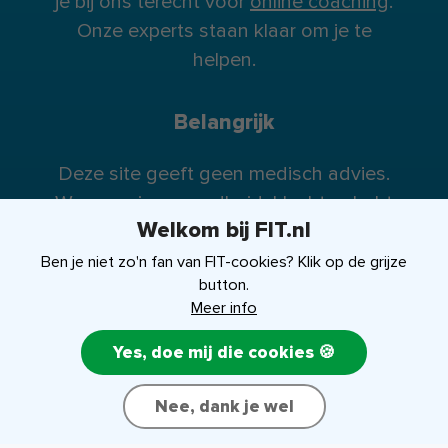
je bij ons terecht voor
online coaching
.
Onze experts staan klaar om je te
helpen.
Belangrijk
Deze site geeft geen medisch advies.
Wanneer je gezondheidsklachten hebt
Welkom bij FIT.nl
raden wij je te allen tijde aan contact op
te nemen met je huisarts (of eventueel
Ben je niet zo'n fan van FIT-cookies? Klik op de grijze
button.
specialist).
Meer info
Yes, doe mij die cookies 🍪
FIT-shop
Over ons
Contact
Nee, dank je wel